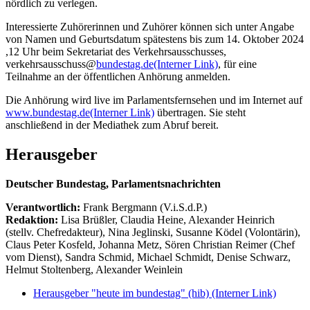
nördlich zu verlegen.
Interessierte Zuhörerinnen und Zuhörer können sich unter Angabe
von Namen und Geburtsdatum spätestens bis zum 14. Oktober 2024
,12 Uhr beim Sekretariat des Verkehrsausschusses,
verkehrsausschuss@
bundestag.de
(Interner Link)
, für eine
Teilnahme an der öffentlichen Anhörung anmelden.
Die Anhörung wird live im Parlamentsfernsehen und im Internet auf
www.bundestag.de
(Interner Link)
übertragen. Sie steht
anschließend in der Mediathek zum Abruf bereit.
Herausgeber
Deutscher Bundestag, Parlamentsnachrichten
Verantwortlich:
Frank Bergmann (V.i.S.d.P.)
Redaktion:
Lisa Brüßler, Claudia Heine, Alexander Heinrich
(stellv. Chefredakteur), Nina Jeglinski,
Susanne Ködel (Volontärin),
Claus Peter Kosfeld, Johanna Metz, Sören Christian Reimer (Chef
vom Dienst), Sandra Schmid, Michael Schmidt, Denise Schwarz,
Helmut Stoltenberg, Alexander Weinlein
Herausgeber "heute im bundestag" (hib)
(Interner Link)