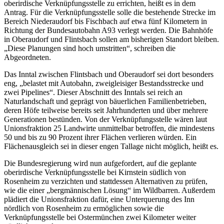
oberirdische Verknüpfungsstelle zu errichten, heißt es in dem
Antrag. Für die Verknüpfungsstelle solle die bestehende Strecke im
Bereich Niederaudorf bis Fischbach auf etwa fünf Kilometern in
Richtung der Bundesautobahn A93 verlegt werden. Die Bahnhöfe
in Oberaudorf und Flintsbach sollen am bisherigen Standort bleiben.
„Diese Planungen sind hoch umstritten“, schreiben die
Abgeordneten.
Das Inntal zwischen Flintsbach und Oberaudorf sei dort besonders
eng, „belastet mit Autobahn, zweigleisiger Bestandsstrecke und
zwei Pipelines“. Dieser Abschnitt des Inntals sei reich an
Naturlandschaft und geprägt von bäuerlichen Familienbetrieben,
deren Höfe teilweise bereits seit Jahrhunderten und über mehrere
Generationen bestünden. Von der Verknüpfungsstelle wären laut
Unionsfraktion 25 Landwirte unmittelbar betroffen, die mindestens
50 und bis zu 90 Prozent ihrer Flächen verlieren würden. Ein
Flächenausgleich sei in dieser engen Tallage nicht möglich, heißt es.
Die Bundesregierung wird nun aufgefordert, auf die geplante
oberirdische Verknüpfungsstelle bei Kirnstein südlich von
Rosenheim zu verzichten und stattdessen Alternativen zu prüfen,
wie die einer „bergmännischen Lösung“ im Wildbarren. Außerdem
plädiert die Unionsfraktion dafür, eine Unterquerung des Inn
nördlich von Rosenheim zu ermöglichen sowie die
Verknüpfungsstelle bei Ostermünchen zwei Kilometer weiter