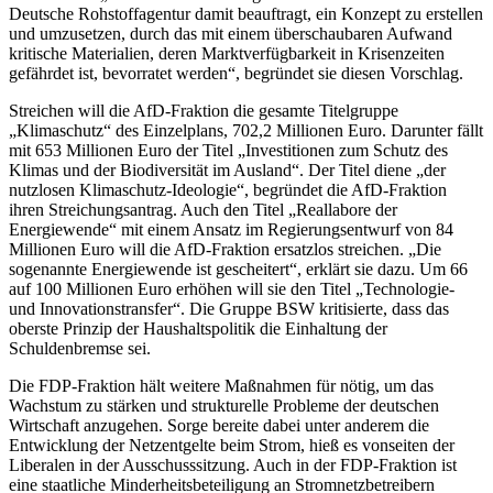
Deutsche Rohstoffagentur damit beauftragt, ein Konzept zu erstellen
und umzusetzen, durch das mit einem überschaubaren Aufwand
kritische Materialien, deren Marktverfügbarkeit in Krisenzeiten
gefährdet ist, bevorratet werden“, begründet sie diesen Vorschlag.
Streichen will die AfD-Fraktion die gesamte Titelgruppe
„Klimaschutz“ des Einzelplans, 702,2 Millionen Euro. Darunter fällt
mit 653 Millionen Euro der Titel „Investitionen zum Schutz des
Klimas und der Biodiversität im Ausland“. Der Titel diene „der
nutzlosen Klimaschutz-Ideologie“, begründet die AfD-Fraktion
ihren Streichungsantrag. Auch den Titel „Reallabore der
Energiewende“ mit einem Ansatz im Regierungsentwurf von 84
Millionen Euro will die AfD-Fraktion ersatzlos streichen. „Die
sogenannte Energiewende ist gescheitert“, erklärt sie dazu. Um 66
auf 100 Millionen Euro erhöhen will sie den Titel „Technologie-
und Innovationstransfer“. Die Gruppe BSW kritisierte, dass das
oberste Prinzip der Haushaltspolitik die Einhaltung der
Schuldenbremse sei.
Die FDP-Fraktion hält weitere Maßnahmen für nötig, um das
Wachstum zu stärken und strukturelle Probleme der deutschen
Wirtschaft anzugehen. Sorge bereite dabei unter anderem die
Entwicklung der Netzentgelte beim Strom, hieß es vonseiten der
Liberalen in der Ausschusssitzung. Auch in der FDP-Fraktion ist
eine staatliche Minderheitsbeteiligung an Stromnetzbetreibern