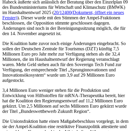
Habeck äußerte sich anlässlich der Beratung über den Einzelplan 09
des Bundesministeriums für Wirtschaft und Klimaschutz (BMWK)
im Haushaltsentwurf 2025 (
20/12400
(Dokument, öffnet ein neues
Fenster)
). Dieser wurde mit den Stimmen der Ampel-Fraktionen
beschlossen, die Opposition stimmte geschlossen dagegen.
Änderungen sind noch in der Bereinigungssitzung möglich, die für
den 14. November angesetzt ist.
Die Koalition hatte zuvor noch einige Änderungen eingebracht. So
sollen der Deutschen Zentrale für Tourismus (DZT) künftig 7,5
Millionen Euro pro Jahr mehr zur Verfügung stehen als die 32,4
Millionen, die im Haushaltsentwurf der Regierung veranschlagt
waren. Mehr Geld stehen auch für den Sovereign Tech Fund zur
Verfügung, der entsprechende Titel „Sprunginnovationen und
Innovationsökosystem“ wurde um 3,9 auf 29 Millionen Euro
aufgestockt.
3,4 Millionen Euro weniger stehen für die Produktion und
Entwicklung von Hilfsstoffen für mRNA-Therapeutika bereit, hier
hat die Koalition den Regierungsentwurf auf 11,2 Millionen Euro
gekürzt. Um 2,5 Millionen auf sechs Millionen Euro gekürzt wurde
der Titel „Bundeswettbewerb Zukunft Region“.
Die Unionsfraktion hatte einen Maßgabebeschluss vorgelegt, in dem
sie der Ampel-Koalition eine restriktive Finanzpolitik attestierte und