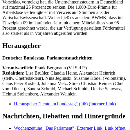
Vorschlag vorgelegt hat, die Unternehmenssteuern in Deutschland
auf maximal 25 Prozent zu senken. Die 1.000-Euro-Prämie für
Arbeitslose verteidigte er mit Verweis auf Stimmen aus der
Wirtschaftswissenschaft. Weiter hieß es aus dem BWMK, dass im
Einzelplan 09 im laufenden Jahr mit einem Mittelabfluss von 95
Prozent gerechnet werde, die zur Verfügung gestellten Fördermittel
also stärker als in Vorjahren abgerufen würden.
Herausgeber
Deutscher Bundestag, Parlamentsnachrichten
Verantwortlich:
Frank Bergmann (V.i.S.d.P.)
Redaktion:
Lisa Brüßler, Claudia Heine, Alexander Heinrich
(stellv. Chefredakteur), Nina Jeglinski,
Susanne Ködel (Volontärin),
Claus Peter Kosfeld, Johanna Metz, Sören Christian Reimer (Chef
vom Dienst), Sandra Schmid, Michael Schmidt, Denise Schwarz,
Helmut Stoltenberg, Alexander Weinlein
Herausgeber "heute im bundestag" (hib)
(Interner Link)
Nachrichten, Debatten und Hintergründe
Wochenzeitung "Das Parlament"
(Externer Link, Link öffnet