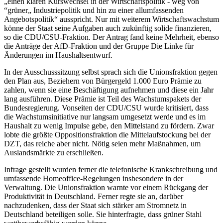
„einen klaren Kurswechsel in der Wirtschaftspolitik - weg von
“grüner„ Industriepolitik und hin zu einer allumfassenden
Angebotspolitik“ ausspricht. Nur mit weiterem Wirtschaftswachstum
könne der Staat seine Aufgaben auch zukünftig solide finanzieren,
so die CDU/CSU-Fraktion. Der Antrag fand keine Mehrheit, ebenso
die Anträge der AfD-Fraktion und der Gruppe Die Linke für
Änderungen im Haushaltsentwurf.
In der Ausschusssitzung selbst sprach sich die Unionsfraktion gegen
den Plan aus, Beziehern von Bürgergeld 1.000 Euro Prämie zu
zahlen, wenn sie eine Beschäftigung aufnehmen und diese ein Jahr
lang ausführen. Diese Prämie ist Teil des Wachstumspakets der
Bundesregierung. Vonseiten der CDU/CSU wurde kritisiert, dass
die Wachstumsinitiative nur langsam umgesetzt werde und es im
Haushalt zu wenig Impulse gebe, den Mittelstand zu fördern. Zwar
lobte die größte Oppositionsfraktion die Mittelaufstockung bei der
DZT, das reiche aber nicht. Nötig seien mehr Maßnahmen, um
Auslandsmärkte zu erschließen.
Infrage gestellt wurden ferner die telefonische Krankschreibung und
umfassende Homeoffice-Regelungen insbesondere in der
Verwaltung. Die Unionsfraktion warnte vor einem Rückgang der
Produktivität in Deutschland. Ferner regte sie an, darüber
nachzudenken, dass der Staat sich stärker am Stromnetz in
Deutschland beteiligen solle. Sie hinterfragte, dass grüner Stahl