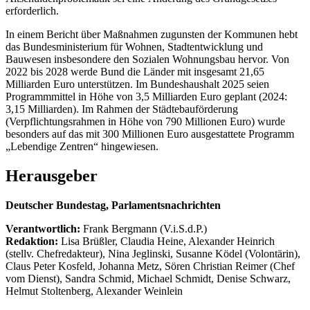
erforderlich.
In einem Bericht über Maßnahmen zugunsten der Kommunen hebt
das Bundesministerium für Wohnen, Stadtentwicklung und
Bauwesen insbesondere den Sozialen Wohnungsbau hervor. Von
2022 bis 2028 werde Bund die Länder mit insgesamt 21,65
Milliarden Euro unterstützen. Im Bundeshaushalt 2025 seien
Programmmittel in Höhe von 3,5 Milliarden Euro geplant (2024:
3,15 Milliarden). Im Rahmen der Städtebauförderung
(Verpflichtungsrahmen in Höhe von 790 Millionen Euro) wurde
besonders auf das mit 300 Millionen Euro ausgestattete Programm
„Lebendige Zentren“ hingewiesen.
Herausgeber
Deutscher Bundestag, Parlamentsnachrichten
Verantwortlich:
Frank Bergmann (V.i.S.d.P.)
Redaktion:
Lisa Brüßler, Claudia Heine, Alexander Heinrich
(stellv. Chefredakteur), Nina Jeglinski,
Susanne Ködel (Volontärin),
Claus Peter Kosfeld, Johanna Metz, Sören Christian Reimer (Chef
vom Dienst), Sandra Schmid, Michael Schmidt, Denise Schwarz,
Helmut Stoltenberg, Alexander Weinlein