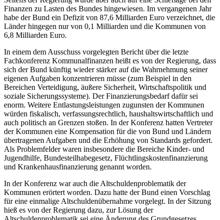
Finanzen zu Lasten des Bundes hingewiesen. Im vergangenen Jahr
habe der Bund ein Defizit von 87,6 Milliarden Euro verzeichnet, die
Länder hingegen nur von 0,1 Milliarden und die Kommunen von
6,8 Milliarden Euro.
In einem dem Ausschuss vorgelegten Bericht über die letzte
Fachkonferenz Kommunalfinanzen heißt es von der Regierung, dass
sich der Bund künftig wieder stärker auf die Wahrnehmung seiner
eigenen Aufgaben konzentrieren müsse (zum Beispiel in den
Bereichen Verteidigung, äußere Sicherheit, Wirtschaftspolitik und
soziale Sicherungssysteme). Der Finanzierungsbedarf dafür sei
enorm. Weitere Entlastungsleistungen zugunsten der Kommunen
würden fiskalisch, verfassungsrechtlich, haushaltswirtschaftlich und
auch politisch an Grenzen stoßen. In der Konferenz hatten Vertreter
der Kommunen eine Kompensation für die von Bund und Ländern
übertragenen Aufgaben und die Erhöhung von Standards gefordert.
Als Problemfelder waren insbesondere die Bereiche Kinder- und
Jugendhilfe, Bundesteilhabegesetz, Flüchtlingskostenfinanzierung
und Krankenhausfinanzierung genannt worden.
In der Konferenz war auch die Altschuldenproblematik der
Kommunen erörtert worden. Dazu hatte der Bund einen Vorschlag
für eine einmalige Altschuldenübernahme vorgelegt. In der Sitzung
hieß es von der Regierung dazu, zur Lösung der
Altschuldenproblematik sei eine Änderung des Grundgesetzes