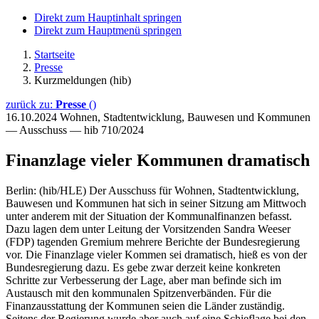
Direkt zum Hauptinhalt springen
Direkt zum Hauptmenü springen
Startseite
Presse
Kurzmeldungen (hib)
zurück zu:
Presse
()
16.10.2024
Wohnen, Stadtentwicklung, Bauwesen und Kommunen
— Ausschuss — hib 710/2024
Finanzlage vieler Kommunen dramatisch
Berlin: (hib/HLE) Der Ausschuss für Wohnen, Stadtentwicklung,
Bauwesen und Kommunen hat sich in seiner Sitzung am Mittwoch
unter anderem mit der Situation der Kommunalfinanzen befasst.
Dazu lagen dem unter Leitung der Vorsitzenden Sandra Weeser
(FDP) tagenden Gremium mehrere Berichte der Bundesregierung
vor. Die Finanzlage vieler Kommen sei dramatisch, hieß es von der
Bundesregierung dazu. Es gebe zwar derzeit keine konkreten
Schritte zur Verbesserung der Lage, aber man befinde sich im
Austausch mit den kommunalen Spitzenverbänden. Für die
Finanzausstattung der Kommunen seien die Länder zuständig.
Seitens der Regierung wurde aber auch auf eine Schieflage bei den