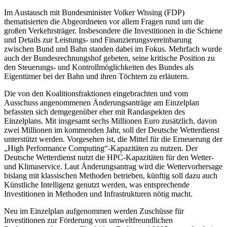
Im Austausch mit Bundesminister Volker Wissing (FDP)
thematisierten die Abgeordneten vor allem Fragen rund um die
großen Verkehrsträger. Insbesondere die Investitionen in die Schiene
und Details zur Leistungs- und Finanzierungsvereinbarung
zwischen Bund und Bahn standen dabei im Fokus. Mehrfach wurde
auch der Bundesrechnungshof gebeten, seine kritische Position zu
den Steuerungs- und Kontrollmöglichkeiten des Bundes als
Eigentümer bei der Bahn und ihren Töchtern zu erläutern.
Die von den Koalitionsfraktionen eingebrachten und vom
Ausschuss angenommenen Änderungsanträge am Einzelplan
befassten sich demgegenüber eher mit Randaspekten des
Einzelplans. Mit insgesamt sechs Millionen Euro zusätzlich, davon
zwei Millionen im kommenden Jahr, soll der Deutsche Wetterdienst
unterstützt werden. Vorgesehen ist, die Mittel für die Erneuerung der
„High Performance Computing“-Kapazitäten zu nutzen. Der
Deutsche Wetterdienst nutzt die HPC-Kapazitäten für den Wetter-
und Klimaservice. Laut Änderungsantrag wird die Wettervorhersage
bislang mit klassischen Methoden betrieben, künftig soll dazu auch
Künstliche Intelligenz genutzt werden, was entsprechende
Investitionen in Methoden und Infrastrukturen nötig macht.
Neu im Einzelplan aufgenommen werden Zuschüsse für
Investitionen zur Förderung von umweltfreundlichen