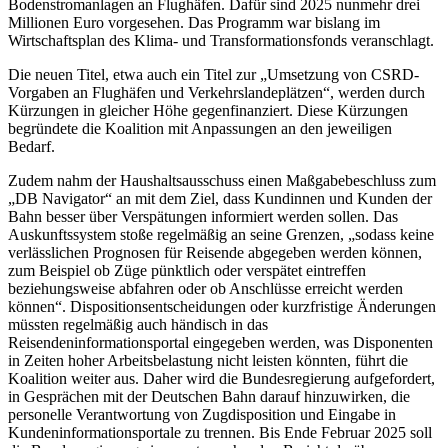
Bodenstromanlagen an Flughäfen. Dafür sind 2025 nunmehr drei
Millionen Euro vorgesehen. Das Programm war bislang im
Wirtschaftsplan des Klima- und Transformationsfonds veranschlagt.
Die neuen Titel, etwa auch ein Titel zur „Umsetzung von CSRD-
Vorgaben an Flughäfen und Verkehrslandeplätzen“, werden durch
Kürzungen in gleicher Höhe gegenfinanziert. Diese Kürzungen
begründete die Koalition mit Anpassungen an den jeweiligen
Bedarf.
Zudem nahm der Haushaltsausschuss einen Maßgabebeschluss zum
„DB Navigator“ an mit dem Ziel, dass Kundinnen und Kunden der
Bahn besser über Verspätungen informiert werden sollen. Das
Auskunftssystem stoße regelmäßig an seine Grenzen, „sodass keine
verlässlichen Prognosen für Reisende abgegeben werden können,
zum Beispiel ob Züge pünktlich oder verspätet eintreffen
beziehungsweise abfahren oder ob Anschlüsse erreicht werden
können“. Dispositionsentscheidungen oder kurzfristige Änderungen
müssten regelmäßig auch händisch in das
Reisendeninformationsportal eingegeben werden, was Disponenten
in Zeiten hoher Arbeitsbelastung nicht leisten könnten, führt die
Koalition weiter aus. Daher wird die Bundesregierung aufgefordert,
in Gesprächen mit der Deutschen Bahn darauf hinzuwirken, die
personelle Verantwortung von Zugdisposition und Eingabe in
Kundeninformationsportale zu trennen. Bis Ende Februar 2025 soll