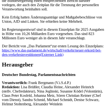
die Bundesregierung einen entsprechenden Bericht darüber
vorlegen, der auch den Zeitplan für die Trennung der personellen
Verantwortung beinhalten soll.
Kein Erfolg hatten Änderungsanträge und Maßgabebeschlüsse von
Union, AfD und Linken. Sie erhielten keine Mehrheit.
Im Regierungsentwurf sind in diesem Einzelplan für 2025 Ausgaben
in Höhe von 10,26 Milliarden Euro vorgesehen. Das sind 823
Millionen Euro weniger als in diesem Jahr veranschlagt.
Der Bericht von „Das Parlament“zur ersten Lesung des Einzelplans:
https://www.das-parlament.de/wirtschaft/verkehr/neuer-rekord-bei-
den-verkehrsinvestitionen
(Externer Link)
Herausgeber
Deutscher Bundestag, Parlamentsnachrichten
Verantwortlich:
Frank Bergmann (V.i.S.d.P.)
Redaktion:
Lisa Brüßler, Claudia Heine, Alexander Heinrich
(stellv. Chefredakteur), Nina Jeglinski,
Susanne Ködel (Volontärin),
Claus Peter Kosfeld, Johanna Metz, Sören Christian Reimer (Chef
vom Dienst), Sandra Schmid, Michael Schmidt, Denise Schwarz,
Helmut Stoltenberg, Alexander Weinlein