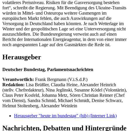
volatileres Preisniveau. Risiken für die Gasversorgung bestehen
fort“, schreibt die Regierung. Mit Beendigung des Ukraine-Transits
würden in Mittel- und Osteuropa weitere Gasmengen im
europäischen Markt fehlen, die auch Auswirkungen auf die
Versorgung in Deutschland haben könnten. Je nach Wetterlage im
Winter und der geopolitischen Lage sei eine Unterversorgung nicht
auszuschließen. Die Bundesregierung verweist auch auf einen
Bericht der Internationalen Energieagentur, in dem von einer immer
noch angespannten Lage auf den Gasmärkten die Rede ist.
Herausgeber
Deutscher Bundestag, Parlamentsnachrichten
Verantwortlich:
Frank Bergmann (V.i.S.d.P.)
Redaktion:
Lisa Brüßler, Claudia Heine, Alexander Heinrich
(stellv. Chefredakteur), Nina Jeglinski,
Susanne Ködel (Volontärin),
Claus Peter Kosfeld, Johanna Metz, Sören Christian Reimer (Chef
vom Dienst), Sandra Schmid, Michael Schmidt, Denise Schwarz,
Helmut Stoltenberg, Alexander Weinlein
Herausgeber "heute im bundestag" (hib)
(Interner Link)
Nachrichten, Debatten und Hintergründe