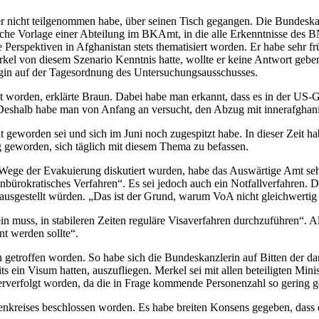
 er nicht teilgenommen habe, über seinen Tisch gegangen. Die Bundeska
iche Vorlage einer Abteilung im BKAmt, in die alle Erkenntnisse des B
Perspektiven in Afghanistan stets thematisiert worden. Er habe sehr f
rkel von diesem Szenario Kenntnis hatte, wollte er keine Antwort geben
gin auf der Tagesordnung des Untersuchungsausschusses.
rden, erklärte Braun. Dabei habe man erkannt, dass es in der US-Ge
 Deshalb habe man von Anfang an versucht, den Abzug mit innerafghan
t geworden sei und sich im Juni noch zugespitzt habe. In dieser Zeit h
 geworden, sich täglich mit diesem Thema zu befassen.
ve Wege der Evakuierung diskutiert wurden, habe das Auswärtige Amt seh
„unbürokratisches Verfahren“. Es sei jedoch auch ein Notfallverfahre
 ausgestellt würden. „Das ist der Grund, warum VoA nicht gleichwertig 
n muss, in stabileren Zeiten reguläre Visaverfahren durchzuführen“. Al
t werden sollte“.
 getroffen worden. So habe sich die Bundeskanzlerin auf Bitten der 
eits ein Visum hatten, auszufliegen. Merkel sei mit allen beteiligten M
iterverfolgt worden, da die in Frage kommende Personenzahl so gering g
enkreises beschlossen worden. Es habe breiten Konsens gegeben, dass 