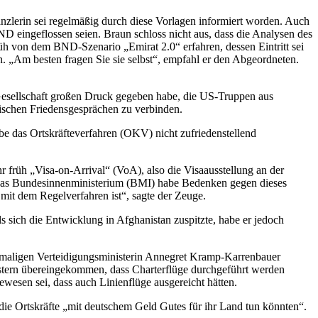
nzlerin sei regelmäßig durch diese Vorlagen informiert worden. Auch
ND eingeflossen seien. Braun schloss nicht aus, dass die Analysen des
rüh von dem BND-Szenario „Emirat 2.0“ erfahren, dessen Eintritt sei
. „Am besten fragen Sie sie selbst“, empfahl er den Abgeordneten.
sellschaft großen Druck gegeben habe, die US-Truppen aus
ischen Friedensgesprächen zu verbinden.
abe das Ortskräfteverfahren (OKV) nicht zufriedenstellend
r früh „Visa-on-Arrival“ (VoA), also die Visaausstellung an der
n. Das Bundesinnenministerium (BMI) habe Bedenken gegen dieses
mit dem Regelverfahren ist“, sagte der Zeuge.
s sich die Entwicklung in Afghanistan zuspitzte, habe er jedoch
damaligen Verteidigungsministerin Annegret Kramp-Karrenbauer
inistern übereingekommen, dass Charterflüge durchgeführt werden
ewesen sei, dass auch Linienflüge ausgereicht hätten.
die Ortskräfte „mit deutschem Geld Gutes für ihr Land tun könnten“.