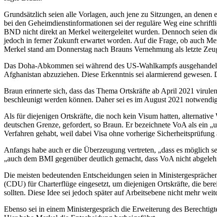
Grundsätzlich seien alle Vorlagen, auch jene zu Sitzungen, an denen
bei den Geheimdienstinformationen sei der reguläre Weg eine schriftl
BND nicht direkt an Merkel weitergeleitet wurden. Dennoch seien die 
jedoch in ferner Zukunft erwartet worden. Auf die Frage, ob auch Me
Merkel stand am Donnerstag nach Brauns Vernehmung als letzte Zeu
Das Doha-Abkommen sei während des US-Wahlkampfs ausgehandelt wo
Afghanistan abzuziehen. Diese Erkenntnis sei alarmierend gewesen.
Braun erinnerte sich, dass das Thema Ortskräfte ab April 2021 virulen
beschleunigt werden können. Daher sei es im August 2021 notwendig
Als für diejenigen Ortskräfte, die noch kein Visum hatten, alternati
deutschen Grenze, gefordert, so Braun. Er bezeichnete VoA als ein 
Verfahren gehabt, weil dabei Visa ohne vorherige Sicherheitsprüfung
Anfangs habe auch er die Überzeugung vertreten, „dass es möglich sei
„auch dem BMI gegenüber deutlich gemacht, dass VoA nicht abgelehn
Die meisten bedeutenden Entscheidungen seien in Ministergesprächen
(CDU) für Charterflüge eingesetzt, um diejenigen Ortskräfte, die ber
sollten. Diese Idee sei jedoch später auf Arbeitsebene nicht mehr we
Ebenso sei in einem Ministergespräch die Erweiterung des Berechtigt