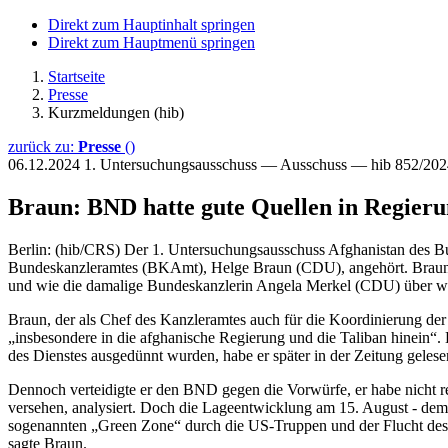
Direkt zum Hauptinhalt springen
Direkt zum Hauptmenü springen
Startseite
Presse
Kurzmeldungen (hib)
zurück zu:
Presse
()
06.12.2024
1. Untersuchungsausschuss — Ausschuss — hib 852/202
Braun: BND hatte gute Quellen in Regieru
Berlin: (hib/CRS) Der 1. Untersuchungsausschuss Afghanistan des Bu
Bundeskanzleramtes (BKAmt), Helge Braun (CDU), angehört. Braun ve
und wie die damalige Bundeskanzlerin Angela Merkel (CDU) über wi
Braun, der als Chef des Kanzleramtes auch für die Koordinierung der 
„insbesondere in die afghanische Regierung und die Taliban hinein“.
des Dienstes ausgedünnt wurden, habe er später in der Zeitung gelese
Dennoch verteidigte er den BND gegen die Vorwürfe, er habe nicht re
versehen, analysiert. Doch die Lageentwicklung am 15. August - dem
sogenannten „Green Zone“ durch die US-Truppen und der Flucht des d
sagte Braun.