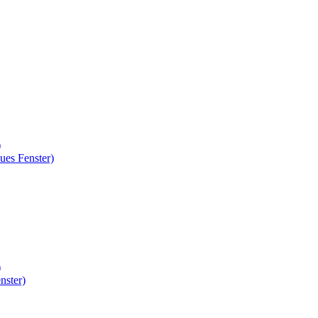
)
ues Fenster)
)
nster)