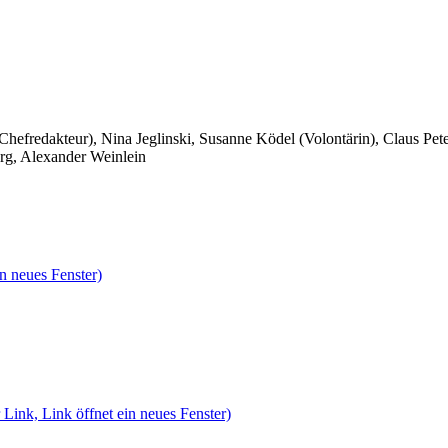
 Chefredakteur), Nina Jeglinski,
Susanne Ködel (Volontärin),
Claus Pet
rg, Alexander Weinlein
n neues Fenster)
 Link, Link öffnet ein neues Fenster)