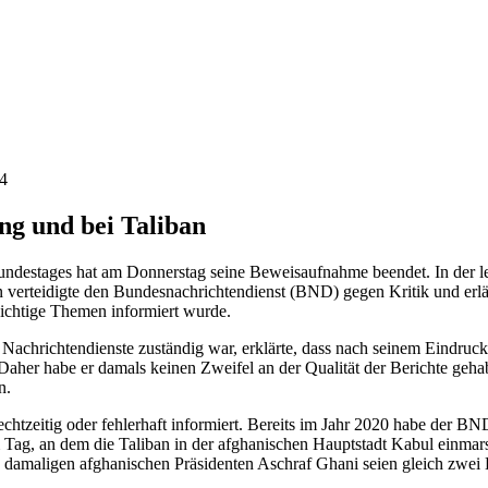
4
ng und bei Taliban
ndestages hat am Donnerstag seine Beweisaufnahme beendet. In der let
rteidigte den Bundesnachrichtendienst (BND) gegen Kritik und erläut
chtige Themen informiert wurde.
Nachrichtendienste zuständig war, erklärte, dass nach seinem Eindruck
 Daher habe er damals keinen Zweifel an der Qualität der Berichte ge
n.
chtzeitig oder fehlerhaft informiert. Bereits im Jahr 2020 habe der 
 Tag, an dem die Taliban in der afghanischen Hauptstadt Kabul einmar
amaligen afghanischen Präsidenten Aschraf Ghani seien gleich zwei Ki