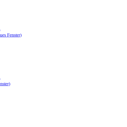
)
ues Fenster)
)
nster)