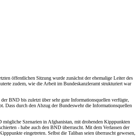
zten öffentlichen Sitzung wurde zunächst der ehemalige Leiter des
erte zudem, wie die Arbeit im Bundeskanzleramt strukturiert war
 der BND bis zuletzt über sehr gute Informationsquellen verfügte,
habt. Dass durch den Abzug der Bundeswehr die Informationsquellen
BND mögliche Szenarien in Afghanistan, mit drohenden Kipppunkten
schierten - habe auch den BND überrascht. Mit dem Verlassen der
pppunkte eingetreten. Selbst die Taliban seien überrascht gewesen,