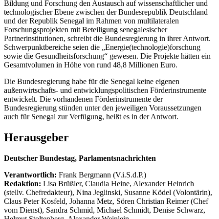
Bildung und Forschung den Austausch auf wissenschaftlicher und
technologischer Ebene zwischen der Bundesrepublik Deutschland
und der Republik Senegal im Rahmen von multilateralen
Forschungsprojekten mit Beteiligung senegalesischer
Partnerinstitutionen, schreibt die Bundesregierung in ihrer Antwort.
Schwerpunktbereiche seien die „Energie(technologie)forschung
sowie die Gesundheitsforschung“ gewesen. Die Projekte hätten ein
Gesamtvolumen in Höhe von rund 48,8 Millionen Euro.
Die Bundesregierung habe für die Senegal keine eigenen
außenwirtschafts- und entwicklungspolitischen Förderinstrumente
entwickelt. Die vorhandenen Förderinstrumente der
Bundesregierung stünden unter den jeweiligen Voraussetzungen
auch für Senegal zur Verfügung, heißt es in der Antwort.
Herausgeber
Deutscher Bundestag, Parlamentsnachrichten
Verantwortlich:
Frank Bergmann (V.i.S.d.P.)
Redaktion:
Lisa Brüßler, Claudia Heine, Alexander Heinrich
(stellv. Chefredakteur), Nina Jeglinski,
Susanne Ködel (Volontärin),
Claus Peter Kosfeld, Johanna Metz, Sören Christian Reimer (Chef
vom Dienst), Sandra Schmid, Michael Schmidt, Denise Schwarz,
Helmut Stoltenberg, Alexander Weinlein