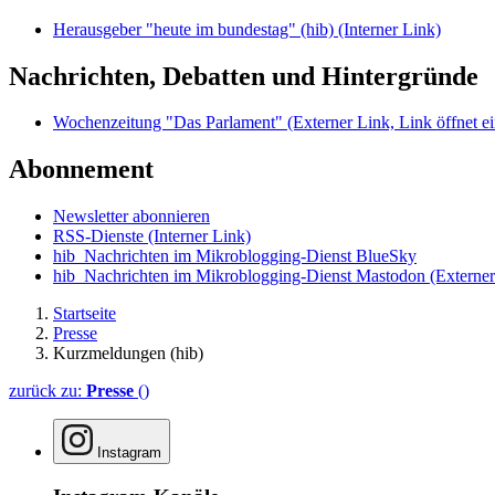
Herausgeber "heute im bundestag" (hib)
(Interner Link)
Nachrichten, Debatten und Hintergründe
Wochenzeitung "Das Parlament"
(Externer Link, Link öffnet ei
Abonnement
Newsletter abonnieren
RSS-Dienste
(Interner Link)
hib_Nachrichten im Mikroblogging-Dienst BlueSky
hib_Nachrichten im Mikroblogging-Dienst Mastodon
(Externer
Startseite
Presse
Kurzmeldungen (hib)
zurück zu:
Presse
()
Instagram