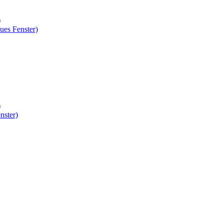
)
ues Fenster)
)
nster)