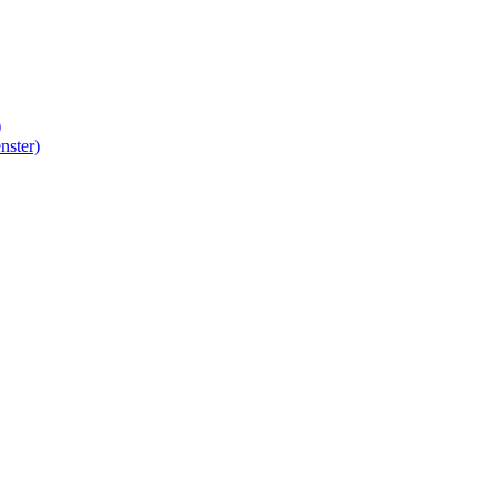
)
nster)