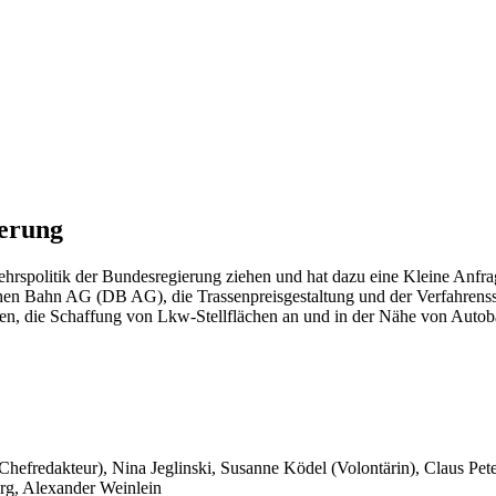
ierung
rspolitik der Bundesregierung ziehen und hat dazu eine Kleine Anfra
hen Bahn AG (DB AG), die Trassenpreisgestaltung und der Verfahrenssta
ten, die Schaffung von Lkw-Stellflächen an und in der Nähe von Auto
 Chefredakteur), Nina Jeglinski,
Susanne Ködel (Volontärin),
Claus Pet
rg, Alexander Weinlein