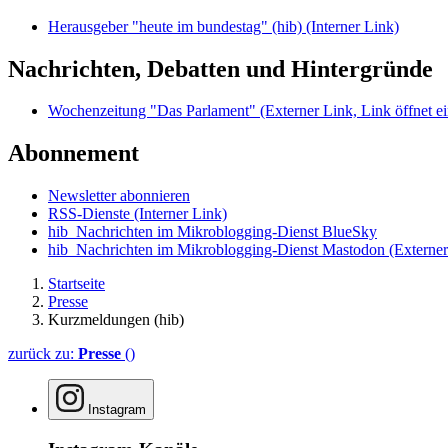
Herausgeber "heute im bundestag" (hib)
(Interner Link)
Nachrichten, Debatten und Hintergründe
Wochenzeitung "Das Parlament"
(Externer Link, Link öffnet ei
Abonnement
Newsletter abonnieren
RSS-Dienste
(Interner Link)
hib_Nachrichten im Mikroblogging-Dienst BlueSky
hib_Nachrichten im Mikroblogging-Dienst Mastodon
(Externer
Startseite
Presse
Kurzmeldungen (hib)
zurück zu:
Presse
()
Instagram