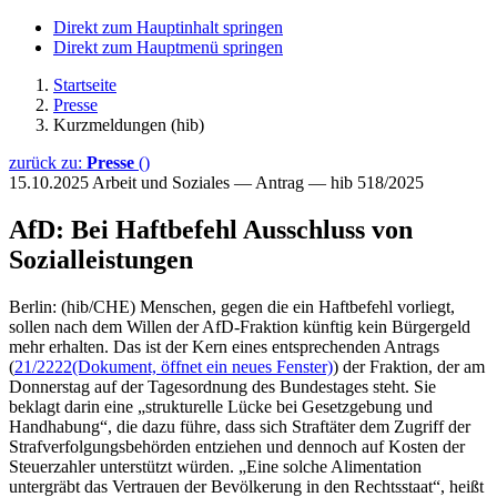
Direkt zum Hauptinhalt springen
Direkt zum Hauptmenü springen
Startseite
Presse
Kurzmeldungen (hib)
zurück zu:
Presse
()
15.10.2025
Arbeit und Soziales — Antrag — hib 518/2025
AfD: Bei Haftbefehl Ausschluss von
Sozialleistungen
Berlin: (hib/CHE) Menschen, gegen die ein Haftbefehl vorliegt,
sollen nach dem Willen der AfD-Fraktion künftig kein Bürgergeld
mehr erhalten. Das ist der Kern eines entsprechenden Antrags
(
21/2222
(Dokument, öffnet ein neues Fenster)
) der Fraktion, der am
Donnerstag auf der Tagesordnung des Bundestages steht. Sie
beklagt darin eine „strukturelle Lücke bei Gesetzgebung und
Handhabung“, die dazu führe, dass sich Straftäter dem Zugriff der
Strafverfolgungsbehörden entziehen und dennoch auf Kosten der
Steuerzahler unterstützt würden. „Eine solche Alimentation
untergräbt das Vertrauen der Bevölkerung in den Rechtsstaat“, heißt