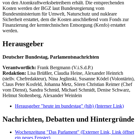
von den Atomkraftwerksbetreibern erhält. Die entsprechenden
Kosten werden der BGZ laut Bundesregierung vom
Bundesministerium für Umwelt, Naturschutz und nukleare
Sicherheit erstattet, dem die Kosten anschließend vom Fonds zur
Finanzierung der kerntechnischen Entsorgung (Kenfo) erstattet
werden.
Herausgeber
Deutscher Bundestag, Parlamentsnachrichten
Verantwortlich:
Frank Bergmann (V.i.S.d.P.)
Redaktion:
Lisa Brüßler, Claudia Heine, Alexander Heinrich
(stellv. Chefredakteur), Nina Jeglinski,
Susanne Ködel (Volontärin),
Claus Peter Kosfeld, Johanna Metz, Sören Christian Reimer (Chef
vom Dienst), Sandra Schmid, Michael Schmidt, Denise Schwarz,
Helmut Stoltenberg, Alexander Weinlein
Herausgeber "heute im bundestag" (hib)
(Interner Link)
Nachrichten, Debatten und Hintergründe
Wochenzeitung "Das Parlament"
(Externer Link, Link öffnet
ein neues Fenster)