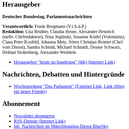
Herausgeber
Deutscher Bundestag, Parlamentsnachrichten
Verantwortlich:
Frank Bergmann (V.i.S.d.P.)
Redaktion:
Lisa Brüßler, Claudia Heine, Alexander Heinrich
(stellv. Chefredakteur), Nina Jeglinski,
Susanne Ködel (Volontärin),
Claus Peter Kosfeld, Johanna Metz, Sören Christian Reimer (Chef
vom Dienst), Sandra Schmid, Michael Schmidt, Denise Schwarz,
Helmut Stoltenberg, Alexander Weinlein
Herausgeber "heute im bundestag" (hib)
(Interner Link)
Nachrichten, Debatten und Hintergründe
Wochenzeitung "Das Parlament"
(Externer Link, Link öffnet
ein neues Fenster)
Abonnement
Newsletter abonnieren
RSS-Dienste
(Interner Link)
hib_Nachrichten im Mikroblogging-Dienst BlueSky