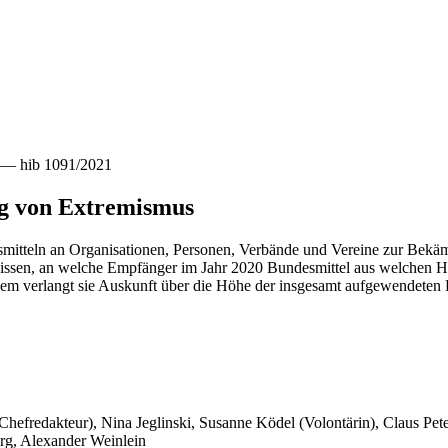
e — hib 1091/2021
g von Extremismus
smitteln an Organisationen, Personen, Verbände und Vereine zur Bekä
 wissen, an welche Empfänger im Jahr 2020 Bundesmittel aus welchen Ha
em verlangt sie Auskunft über die Höhe der insgesamt aufgewendeten
 Chefredakteur), Nina Jeglinski,
Susanne Ködel (Volontärin),
Claus Pet
rg, Alexander Weinlein