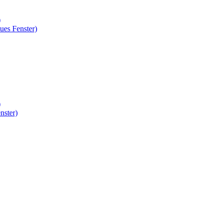
)
ues Fenster)
)
nster)