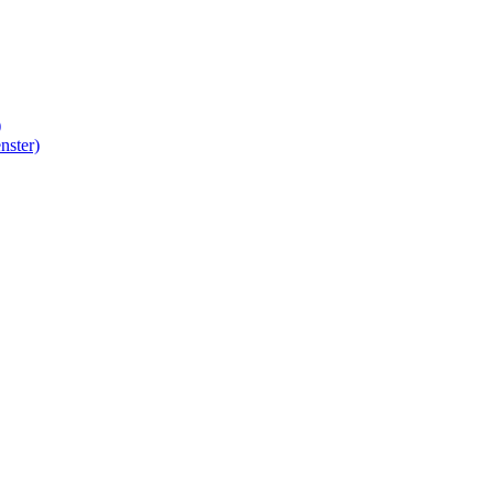
)
nster)