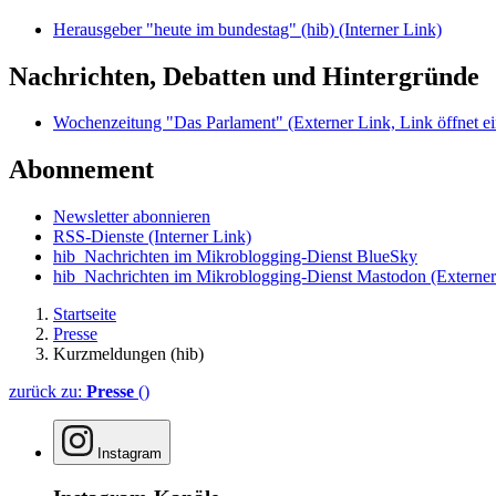
Herausgeber "heute im bundestag" (hib)
(Interner Link)
Nachrichten, Debatten und Hintergründe
Wochenzeitung "Das Parlament"
(Externer Link, Link öffnet ei
Abonnement
Newsletter abonnieren
RSS-Dienste
(Interner Link)
hib_Nachrichten im Mikroblogging-Dienst BlueSky
hib_Nachrichten im Mikroblogging-Dienst Mastodon
(Externer
Startseite
Presse
Kurzmeldungen (hib)
zurück zu:
Presse
()
Instagram