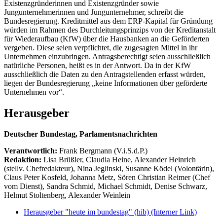
Existenzgründerinnen und Existenzgründer sowie
Jungunternehmerinnen und Jungunternehmer, schreibt die
Bundesregierung. Kreditmittel aus dem ERP-Kapital für Gründung
würden im Rahmen des Durchleitungsprinzips von der Kreditanstalt
für Wiederaufbau (KfW) über die Hausbanken an die Geförderten
vergeben. Diese seien verpflichtet, die zugesagten Mittel in ihr
Unternehmen einzubringen. Antragsberechtigt seien ausschließlich
natürliche Personen, heißt es in der Antwort. Da in der KfW
ausschließlich die Daten zu den Antragstellenden erfasst würden,
liegen der Bundesregierung „keine Informationen über geförderte
Unternehmen vor“.
Herausgeber
Deutscher Bundestag, Parlamentsnachrichten
Verantwortlich:
Frank Bergmann (V.i.S.d.P.)
Redaktion:
Lisa Brüßler, Claudia Heine, Alexander Heinrich
(stellv. Chefredakteur), Nina Jeglinski,
Susanne Ködel (Volontärin),
Claus Peter Kosfeld, Johanna Metz, Sören Christian Reimer (Chef
vom Dienst), Sandra Schmid, Michael Schmidt, Denise Schwarz,
Helmut Stoltenberg, Alexander Weinlein
Herausgeber "heute im bundestag" (hib)
(Interner Link)