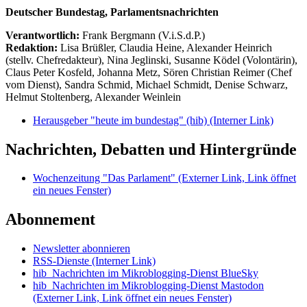
Deutscher Bundestag, Parlamentsnachrichten
Verantwortlich:
Frank Bergmann (V.i.S.d.P.)
Redaktion:
Lisa Brüßler, Claudia Heine, Alexander Heinrich
(stellv. Chefredakteur), Nina Jeglinski,
Susanne Ködel (Volontärin),
Claus Peter Kosfeld, Johanna Metz, Sören Christian Reimer (Chef
vom Dienst), Sandra Schmid, Michael Schmidt, Denise Schwarz,
Helmut Stoltenberg, Alexander Weinlein
Herausgeber "heute im bundestag" (hib)
(Interner Link)
Nachrichten, Debatten und Hintergründe
Wochenzeitung "Das Parlament"
(Externer Link, Link öffnet
ein neues Fenster)
Abonnement
Newsletter abonnieren
RSS-Dienste
(Interner Link)
hib_Nachrichten im Mikroblogging-Dienst BlueSky
hib_Nachrichten im Mikroblogging-Dienst Mastodon
(Externer Link, Link öffnet ein neues Fenster)