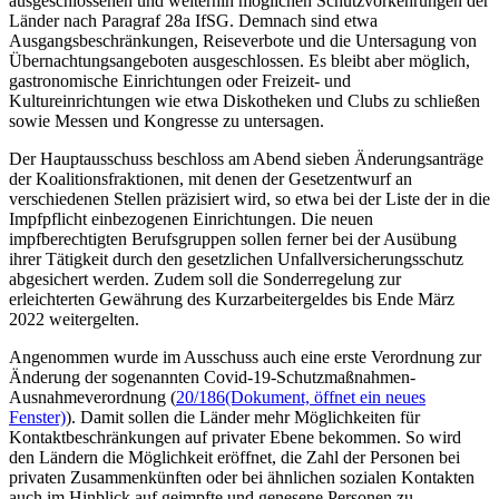
ausgeschlossenen und weiterhin möglichen Schutzvorkehrungen der
Länder nach Paragraf 28a IfSG. Demnach sind etwa
Ausgangsbeschränkungen, Reiseverbote und die Untersagung von
Übernachtungsangeboten ausgeschlossen. Es bleibt aber möglich,
gastronomische Einrichtungen oder Freizeit- und
Kultureinrichtungen wie etwa Diskotheken und Clubs zu schließen
sowie Messen und Kongresse zu untersagen.
Der Hauptausschuss beschloss am Abend sieben Änderungsanträge
der Koalitionsfraktionen, mit denen der Gesetzentwurf an
verschiedenen Stellen präzisiert wird, so etwa bei der Liste der in die
Impfpflicht einbezogenen Einrichtungen. Die neuen
impfberechtigten Berufsgruppen sollen ferner bei der Ausübung
ihrer Tätigkeit durch den gesetzlichen Unfallversicherungsschutz
abgesichert werden. Zudem soll die Sonderregelung zur
erleichterten Gewährung des Kurzarbeitergeldes bis Ende März
2022 weitergelten.
Angenommen wurde im Ausschuss auch eine erste Verordnung zur
Änderung der sogenannten Covid-19-Schutzmaßnahmen-
Ausnahmeverordnung (
20/186
(Dokument, öffnet ein neues
Fenster)
). Damit sollen die Länder mehr Möglichkeiten für
Kontaktbeschränkungen auf privater Ebene bekommen. So wird
den Ländern die Möglichkeit eröffnet, die Zahl der Personen bei
privaten Zusammenkünften oder bei ähnlichen sozialen Kontakten
auch im Hinblick auf geimpfte und genesene Personen zu