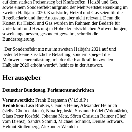
auf dem starken Preisanstieg bei Kraftstoffen, Heizöl und Gas,
sowie einem Sondereffekt aufgrund der Mehrwertsteuersenkung im
zweiten Halbjahr 2020. Kraftstoffe, Heizöl und Gas seien für die
Regelbedarfe und ihre Anpassung aber nicht relevant. Denn die
Kosten für Heizöl und Gas würden im Rahmen der Bedarfe für
Unterkunft und Heizung in Höhe der tatsächlichen Aufwendungen,
soweit angemessen, gesondert gewährt, schreibt die
Bundesregierung.
„Der Sondereffekt tritt nur im zweiten Halbjahr 2021 auf und
bedeutet keine zusätzliche Belastung, sondern spiegelt die
Mehrwertsteuerentlastung, mit der die Kaufkraft im zweiten
Halbjahr 2020 erhöht wurde“, heißt es in der Antwort.
Herausgeber
Deutscher Bundestag, Parlamentsnachrichten
Verantwortlich:
Frank Bergmann (V.i.S.d.P.)
Redaktion:
Lisa Brüßler, Claudia Heine, Alexander Heinrich
(stellv. Chefredakteur), Nina Jeglinski,
Susanne Ködel (Volontärin),
Claus Peter Kosfeld, Johanna Metz, Sören Christian Reimer (Chef
vom Dienst), Sandra Schmid, Michael Schmidt, Denise Schwarz,
Helmut Stoltenberg, Alexander Weinlein