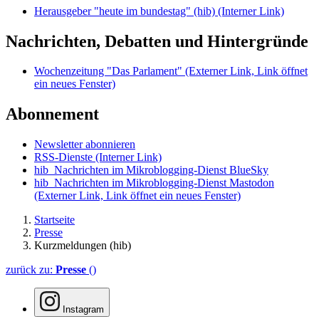
Herausgeber "heute im bundestag" (hib)
(Interner Link)
Nachrichten, Debatten und Hintergründe
Wochenzeitung "Das Parlament"
(Externer Link, Link öffnet
ein neues Fenster)
Abonnement
Newsletter abonnieren
RSS-Dienste
(Interner Link)
hib_Nachrichten im Mikroblogging-Dienst BlueSky
hib_Nachrichten im Mikroblogging-Dienst Mastodon
(Externer Link, Link öffnet ein neues Fenster)
Startseite
Presse
Kurzmeldungen (hib)
zurück zu:
Presse
()
Instagram