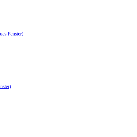
)
ues Fenster)
)
nster)