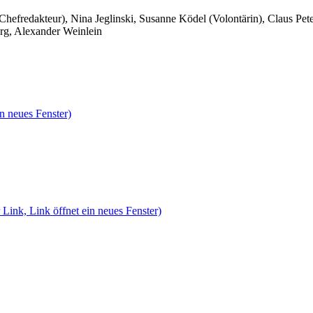
 Chefredakteur), Nina Jeglinski,
Susanne Ködel (Volontärin),
Claus Pet
rg, Alexander Weinlein
n neues Fenster)
 Link, Link öffnet ein neues Fenster)