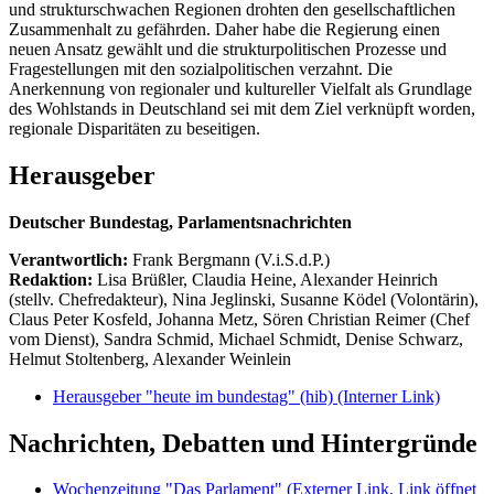
und strukturschwachen Regionen drohten den gesellschaftlichen
Zusammenhalt zu gefährden. Daher habe die Regierung einen
neuen Ansatz gewählt und die strukturpolitischen Prozesse und
Fragestellungen mit den sozialpolitischen verzahnt. Die
Anerkennung von regionaler und kultureller Vielfalt als Grundlage
des Wohlstands in Deutschland sei mit dem Ziel verknüpft worden,
regionale Disparitäten zu beseitigen.
Herausgeber
Deutscher Bundestag, Parlamentsnachrichten
Verantwortlich:
Frank Bergmann (V.i.S.d.P.)
Redaktion:
Lisa Brüßler, Claudia Heine, Alexander Heinrich
(stellv. Chefredakteur), Nina Jeglinski,
Susanne Ködel (Volontärin),
Claus Peter Kosfeld, Johanna Metz, Sören Christian Reimer (Chef
vom Dienst), Sandra Schmid, Michael Schmidt, Denise Schwarz,
Helmut Stoltenberg, Alexander Weinlein
Herausgeber "heute im bundestag" (hib)
(Interner Link)
Nachrichten, Debatten und Hintergründe
Wochenzeitung "Das Parlament"
(Externer Link, Link öffnet