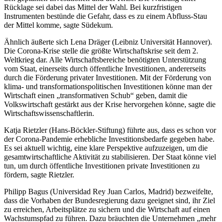
Rücklage sei dabei das Mittel der Wahl. Bei kurzfristigen
Instrumenten bestünde die Gefahr, dass es zu einem Abfluss-Stau
der Mittel komme, sagte Südekum.
Ähnlich äußerte sich Lena Dräger (Leibniz Universität Hannover).
Die Corona-Krise stelle die größte Wirtschaftskrise seit dem 2.
Weltkrieg dar. Alle Wirtschaftsbereiche benötigten Unterstützung
vom Staat, einerseits durch öffentliche Investitionen, andererseits
durch die Förderung privater Investitionen. Mit der Förderung von
klima- und transformationspolitischen Investitionen könne man der
Wirtschaft einen „transformativen Schub“ geben, damit die
Volkswirtschaft gestärkt aus der Krise hervorgehen könne, sagte die
Wirtschaftswissenschaftlerin.
Katja Rietzler (Hans-Böckler-Stiftung) führte aus, dass es schon vor
der Corona-Pandemie erhebliche Investitionsbedarfe gegeben habe.
Es sei aktuell wichtig, eine klare Perspektive aufzuzeigen, um die
gesamtwirtschaftliche Aktivität zu stabilisieren. Der Staat könne viel
tun, um durch öffentliche Investitionen private Investitionen zu
fördern, sagte Rietzler.
Philipp Bagus (Universidad Rey Juan Carlos, Madrid) bezweifelte,
dass die Vorhaben der Bundesregierung dazu geeignet sind, ihr Ziel
zu erreichen, Arbeitsplätze zu sichern und die Wirtschaft auf einen
Wachstumspfad zu führen. Dazu bräuchten die Unternehmen „mehr