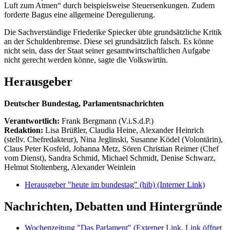
Luft zum Atmen“ durch beispielsweise Steuersenkungen. Zudem
forderte Bagus eine allgemeine Deregulierung.
Die Sachverständige Friederike Spiecker übte grundsätzliche Kritik
an der Schuldenbremse. Diese sei grundsätzlich falsch. Es könne
nicht sein, dass der Staat seiner gesamtwirtschaftlichen Aufgabe
nicht gerecht werden könne, sagte die Volkswirtin.
Herausgeber
Deutscher Bundestag, Parlamentsnachrichten
Verantwortlich:
Frank Bergmann (V.i.S.d.P.)
Redaktion:
Lisa Brüßler, Claudia Heine, Alexander Heinrich
(stellv. Chefredakteur), Nina Jeglinski,
Susanne Ködel (Volontärin),
Claus Peter Kosfeld, Johanna Metz, Sören Christian Reimer (Chef
vom Dienst), Sandra Schmid, Michael Schmidt, Denise Schwarz,
Helmut Stoltenberg, Alexander Weinlein
Herausgeber "heute im bundestag" (hib)
(Interner Link)
Nachrichten, Debatten und Hintergründe
Wochenzeitung "Das Parlament"
(Externer Link, Link öffnet