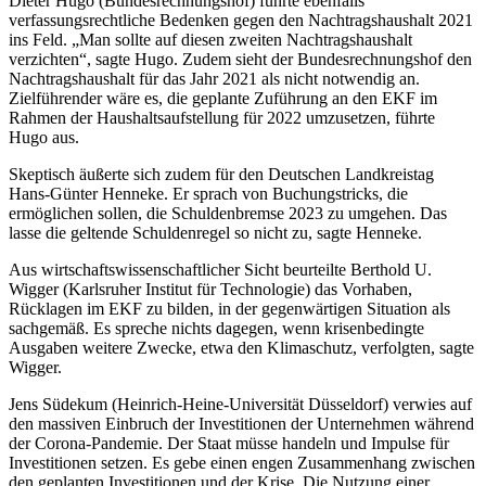
Dieter Hugo (Bundesrechnungshof) führte ebenfalls
verfassungsrechtliche Bedenken gegen den Nachtragshaushalt 2021
ins Feld. „Man sollte auf diesen zweiten Nachtragshaushalt
verzichten“, sagte Hugo. Zudem sieht der Bundesrechnungshof den
Nachtragshaushalt für das Jahr 2021 als nicht notwendig an.
Zielführender wäre es, die geplante Zuführung an den EKF im
Rahmen der Haushaltsaufstellung für 2022 umzusetzen, führte
Hugo aus.
Skeptisch äußerte sich zudem für den Deutschen Landkreistag
Hans-Günter Henneke. Er sprach von Buchungstricks, die
ermöglichen sollen, die Schuldenbremse 2023 zu umgehen. Das
lasse die geltende Schuldenregel so nicht zu, sagte Henneke.
Aus wirtschaftswissenschaftlicher Sicht beurteilte Berthold U.
Wigger (Karlsruher Institut für Technologie) das Vorhaben,
Rücklagen im EKF zu bilden, in der gegenwärtigen Situation als
sachgemäß. Es spreche nichts dagegen, wenn krisenbedingte
Ausgaben weitere Zwecke, etwa den Klimaschutz, verfolgten, sagte
Wigger.
Jens Südekum (Heinrich-Heine-Universität Düsseldorf) verwies auf
den massiven Einbruch der Investitionen der Unternehmen während
der Corona-Pandemie. Der Staat müsse handeln und Impulse für
Investitionen setzen. Es gebe einen engen Zusammenhang zwischen
den geplanten Investitionen und der Krise. Die Nutzung einer