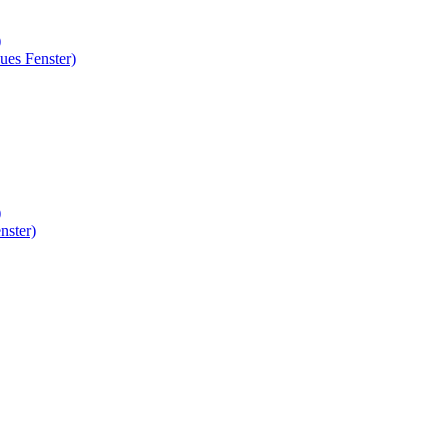
)
ues Fenster)
)
nster)