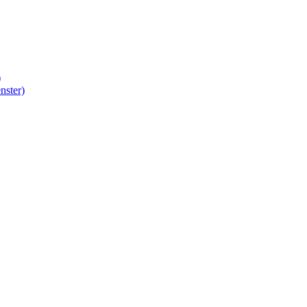
)
nster)