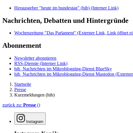
Herausgeber "heute im bundestag" (hib)
(Interner Link)
Nachrichten, Debatten und Hintergründe
Wochenzeitung "Das Parlament"
(Externer Link, Link öffnet ei
Abonnement
Newsletter abonnieren
RSS-Dienste
(Interner Link)
hib_Nachrichten im Mikroblogging-Dienst BlueSky
hib_Nachrichten im Mikroblogging-Dienst Mastodon
(Externer
Startseite
Presse
Kurzmeldungen (hib)
zurück zu:
Presse
()
Instagram