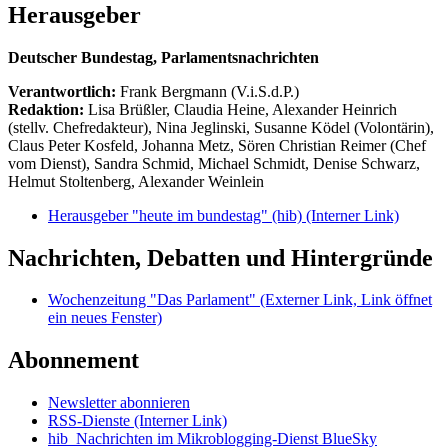
Herausgeber
Deutscher Bundestag, Parlamentsnachrichten
Verantwortlich:
Frank Bergmann (V.i.S.d.P.)
Redaktion:
Lisa Brüßler, Claudia Heine, Alexander Heinrich
(stellv. Chefredakteur), Nina Jeglinski,
Susanne Ködel (Volontärin),
Claus Peter Kosfeld, Johanna Metz, Sören Christian Reimer (Chef
vom Dienst), Sandra Schmid, Michael Schmidt, Denise Schwarz,
Helmut Stoltenberg, Alexander Weinlein
Herausgeber "heute im bundestag" (hib)
(Interner Link)
Nachrichten, Debatten und Hintergründe
Wochenzeitung "Das Parlament"
(Externer Link, Link öffnet
ein neues Fenster)
Abonnement
Newsletter abonnieren
RSS-Dienste
(Interner Link)
hib_Nachrichten im Mikroblogging-Dienst BlueSky