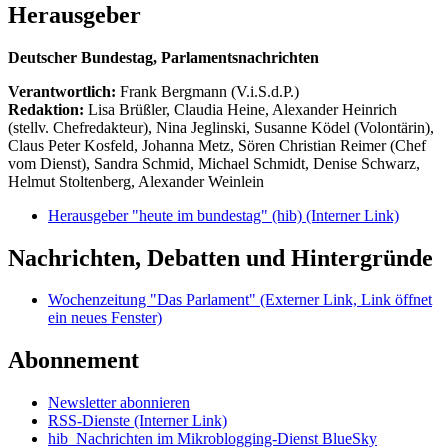
Herausgeber
Deutscher Bundestag, Parlamentsnachrichten
Verantwortlich:
Frank Bergmann (V.i.S.d.P.)
Redaktion:
Lisa Brüßler, Claudia Heine, Alexander Heinrich
(stellv. Chefredakteur), Nina Jeglinski,
Susanne Ködel (Volontärin),
Claus Peter Kosfeld, Johanna Metz, Sören Christian Reimer (Chef
vom Dienst), Sandra Schmid, Michael Schmidt, Denise Schwarz,
Helmut Stoltenberg, Alexander Weinlein
Herausgeber "heute im bundestag" (hib)
(Interner Link)
Nachrichten, Debatten und Hintergründe
Wochenzeitung "Das Parlament"
(Externer Link, Link öffnet
ein neues Fenster)
Abonnement
Newsletter abonnieren
RSS-Dienste
(Interner Link)
hib_Nachrichten im Mikroblogging-Dienst BlueSky