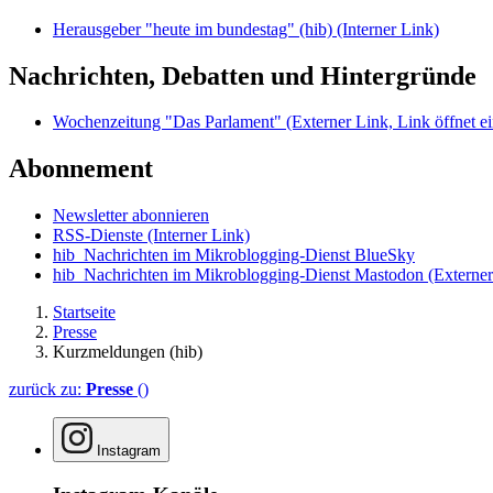
Herausgeber "heute im bundestag" (hib)
(Interner Link)
Nachrichten, Debatten und Hintergründe
Wochenzeitung "Das Parlament"
(Externer Link, Link öffnet ei
Abonnement
Newsletter abonnieren
RSS-Dienste
(Interner Link)
hib_Nachrichten im Mikroblogging-Dienst BlueSky
hib_Nachrichten im Mikroblogging-Dienst Mastodon
(Externer
Startseite
Presse
Kurzmeldungen (hib)
zurück zu:
Presse
()
Instagram