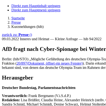
Direkt zum Hauptinhalt springen
Direkt zum Hauptmenü springen
Startseite
Presse
Kurzmeldungen (hib)
zurück zu:
Presse
()
09.03.2022
Inneres und Heimat — Kleine Anfrage — hib 94/2022
AfD fragt nach Cyber-Spionage bei Winter
Berlin: (hib/STO) „Mögliche Gefährdung des deutschen Olympia-Tea
Fraktion (
20/897
(Dokument, öffnet ein neues Fenster)
). Darin erkun
bekannt sind, von denen das deutsche Olympia-Team im Rahmen der W
Herausgeber
Deutscher Bundestag, Parlamentsnachrichten
Verantwortlich:
Frank Bergmann (V.i.S.d.P.)
Redaktion:
Lisa Brüßler, Claudia Heine, Alexander Heinrich (stellv.
Sandra Schmid, Michael Schmidt, Denise Schwarz, Helmut Stoltenbe