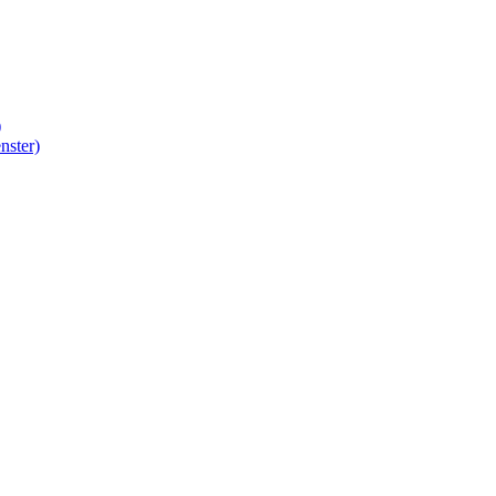
)
nster)