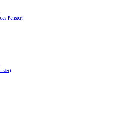
)
ues Fenster)
)
nster)