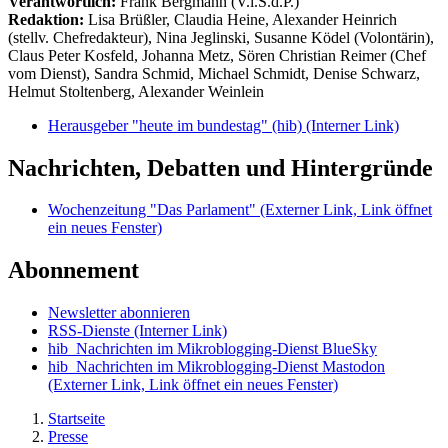
Verantwortlich:
Frank Bergmann (V.i.S.d.P.)
Redaktion:
Lisa Brüßler, Claudia Heine, Alexander Heinrich
(stellv. Chefredakteur), Nina Jeglinski,
Susanne Ködel (Volontärin),
Claus Peter Kosfeld, Johanna Metz, Sören Christian Reimer (Chef
vom Dienst), Sandra Schmid, Michael Schmidt, Denise Schwarz,
Helmut Stoltenberg, Alexander Weinlein
Herausgeber "heute im bundestag" (hib)
(Interner Link)
Nachrichten, Debatten und Hintergründe
Wochenzeitung "Das Parlament"
(Externer Link, Link öffnet
ein neues Fenster)
Abonnement
Newsletter abonnieren
RSS-Dienste
(Interner Link)
hib_Nachrichten im Mikroblogging-Dienst BlueSky
hib_Nachrichten im Mikroblogging-Dienst Mastodon
(Externer Link, Link öffnet ein neues Fenster)
Startseite
Presse