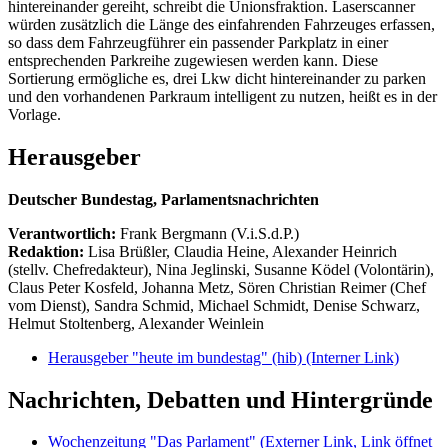
hintereinander gereiht, schreibt die Unionsfraktion. Laserscanner
würden zusätzlich die Länge des einfahrenden Fahrzeuges erfassen,
so dass dem Fahrzeugführer ein passender Parkplatz in einer
entsprechenden Parkreihe zugewiesen werden kann. Diese
Sortierung ermögliche es, drei Lkw dicht hintereinander zu parken
und den vorhandenen Parkraum intelligent zu nutzen, heißt es in der
Vorlage.
Herausgeber
Deutscher Bundestag, Parlamentsnachrichten
Verantwortlich:
Frank Bergmann (V.i.S.d.P.)
Redaktion:
Lisa Brüßler, Claudia Heine, Alexander Heinrich
(stellv. Chefredakteur), Nina Jeglinski,
Susanne Ködel (Volontärin),
Claus Peter Kosfeld, Johanna Metz, Sören Christian Reimer (Chef
vom Dienst), Sandra Schmid, Michael Schmidt, Denise Schwarz,
Helmut Stoltenberg, Alexander Weinlein
Herausgeber "heute im bundestag" (hib)
(Interner Link)
Nachrichten, Debatten und Hintergründe
Wochenzeitung "Das Parlament"
(Externer Link, Link öffnet