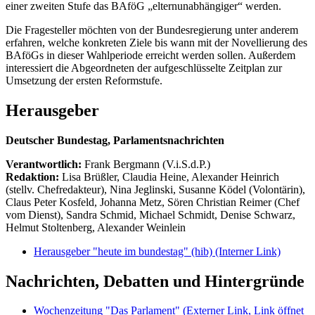
einer zweiten Stufe das BAföG „elternunabhängiger“ werden.
Die Fragesteller möchten von der Bundesregierung unter anderem
erfahren, welche konkreten Ziele bis wann mit der Novellierung des
BAföGs in dieser Wahlperiode erreicht werden sollen. Außerdem
interessiert die Abgeordneten der aufgeschlüsselte Zeitplan zur
Umsetzung der ersten Reformstufe.
Herausgeber
Deutscher Bundestag, Parlamentsnachrichten
Verantwortlich:
Frank Bergmann (V.i.S.d.P.)
Redaktion:
Lisa Brüßler, Claudia Heine, Alexander Heinrich
(stellv. Chefredakteur), Nina Jeglinski,
Susanne Ködel (Volontärin),
Claus Peter Kosfeld, Johanna Metz, Sören Christian Reimer (Chef
vom Dienst), Sandra Schmid, Michael Schmidt, Denise Schwarz,
Helmut Stoltenberg, Alexander Weinlein
Herausgeber "heute im bundestag" (hib)
(Interner Link)
Nachrichten, Debatten und Hintergründe
Wochenzeitung "Das Parlament"
(Externer Link, Link öffnet