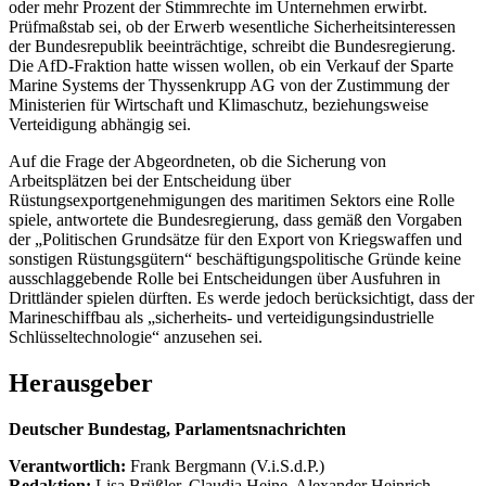
oder mehr Prozent der Stimmrechte im Unternehmen erwirbt.
Prüfmaßstab sei, ob der Erwerb wesentliche Sicherheitsinteressen
der Bundesrepublik beeinträchtige, schreibt die Bundesregierung.
Die AfD-Fraktion hatte wissen wollen, ob ein Verkauf der Sparte
Marine Systems der Thyssenkrupp AG von der Zustimmung der
Ministerien für Wirtschaft und Klimaschutz, beziehungsweise
Verteidigung abhängig sei.
Auf die Frage der Abgeordneten, ob die Sicherung von
Arbeitsplätzen bei der Entscheidung über
Rüstungsexportgenehmigungen des maritimen Sektors eine Rolle
spiele, antwortete die Bundesregierung, dass gemäß den Vorgaben
der „Politischen Grundsätze für den Export von Kriegswaffen und
sonstigen Rüstungsgütern“ beschäftigungspolitische Gründe keine
ausschlaggebende Rolle bei Entscheidungen über Ausfuhren in
Drittländer spielen dürften. Es werde jedoch berücksichtigt, dass der
Marineschiffbau als „sicherheits- und verteidigungsindustrielle
Schlüsseltechnologie“ anzusehen sei.
Herausgeber
Deutscher Bundestag, Parlamentsnachrichten
Verantwortlich:
Frank Bergmann (V.i.S.d.P.)
Redaktion:
Lisa Brüßler, Claudia Heine, Alexander Heinrich