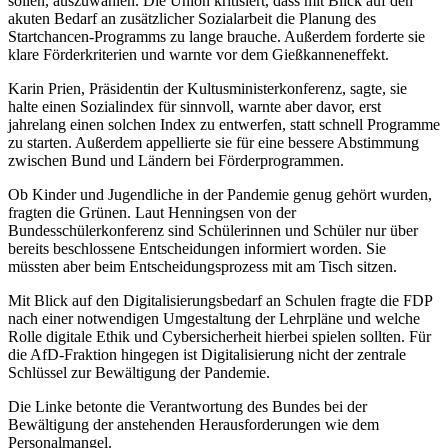
sollen, auszuwählen. Die Union kritisiert, dass mit Blick auf den
akuten Bedarf an zusätzlicher Sozialarbeit die Planung des
Startchancen-Programms zu lange brauche. Außerdem forderte sie
klare Förderkriterien und warnte vor dem Gießkanneneffekt.
Karin Prien, Präsidentin der Kultusministerkonferenz, sagte, sie
halte einen Sozialindex für sinnvoll, warnte aber davor, erst
jahrelang einen solchen Index zu entwerfen, statt schnell Programme
zu starten. Außerdem appellierte sie für eine bessere Abstimmung
zwischen Bund und Ländern bei Förderprogrammen.
Ob Kinder und Jugendliche in der Pandemie genug gehört wurden,
fragten die Grünen. Laut Henningsen von der
Bundesschülerkonferenz sind Schülerinnen und Schüler nur über
bereits beschlossene Entscheidungen informiert worden. Sie
müssten aber beim Entscheidungsprozess mit am Tisch sitzen.
Mit Blick auf den Digitalisierungsbedarf an Schulen fragte die FDP
nach einer notwendigen Umgestaltung der Lehrpläne und welche
Rolle digitale Ethik und Cybersicherheit hierbei spielen sollten. Für
die AfD-Fraktion hingegen ist Digitalisierung nicht der zentrale
Schlüssel zur Bewältigung der Pandemie.
Die Linke betonte die Verantwortung des Bundes bei der
Bewältigung der anstehenden Herausforderungen wie dem
Personalmangel.