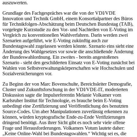
auszuwerten.
Grundlage des Fachgespräches war die von der VDI/VDE
Innovation und Technik GmbH, einem Konsortialpartner des Büros
für Technikfolgen-Abschätzung beim Deutschen Bundestag (TAB),
vorgelegte Kurzstudie zu den Vor- und Nachteilen von E-Voting im
Vergleich zu konventionellen Wahlverfahren. Darin werden zwei
Szenarien aufgeführt, wie E-Voting zukünftig auch zur
Bundestagswahl zugelassen werden könnte. Szenario eins sieht eine
Änderung des Wahlgesetzes vor sowie die anschließende Änderung
der Bundeswahlordnung. Ein zweites - bereits angestoßenes
Szenario - sieht den geschilderten Einsatz von E-Voting zunächst bei
Wahlen von Selbstverwaltungskörperschaften wie Hochschulen und
Sozialversicherungen vor.
Zu Beginn der von Marc Bovenschulte, Bereichsleiter Demografie,
Cluster und Zukunftsforschung in der VDI/VDE-IT, moderierten
Diskussion sagte die Impulsreferentin Melanie Volkamer vom
Karlsruher Institut für Technologie, es brauche beim E-Voting
unbedingt eine Zertifizierung und Veröffentlichung des benutzten
Source-Codes. Um aber Manipulationen zuverlässig erkennen zu
können, würden kryptografische Ende-zu-Ende Verifizierungen
dringend benötigt. Aus ihrer Sicht gibt es noch sehr viele offene
Frage und Herausforderungen. Volkamers Votum lautete daher:
„Keine Online-Wahl bei Bundestagswahlen.“ Wichtig sei es, die