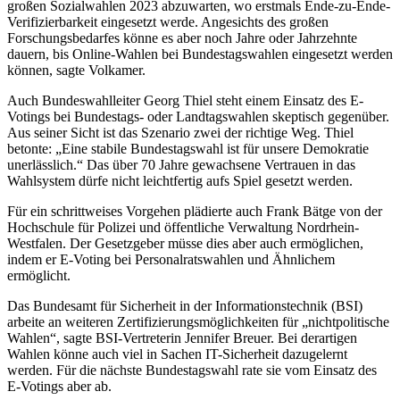
großen Sozialwahlen 2023 abzuwarten, wo erstmals Ende-zu-Ende-
Verifizierbarkeit eingesetzt werde. Angesichts des großen
Forschungsbedarfes könne es aber noch Jahre oder Jahrzehnte
dauern, bis Online-Wahlen bei Bundestagswahlen eingesetzt werden
können, sagte Volkamer.
Auch Bundeswahlleiter Georg Thiel steht einem Einsatz des E-
Votings bei Bundestags- oder Landtagswahlen skeptisch gegenüber.
Aus seiner Sicht ist das Szenario zwei der richtige Weg. Thiel
betonte: „Eine stabile Bundestagswahl ist für unsere Demokratie
unerlässlich.“ Das über 70 Jahre gewachsene Vertrauen in das
Wahlsystem dürfe nicht leichtfertig aufs Spiel gesetzt werden.
Für ein schrittweises Vorgehen plädierte auch Frank Bätge von der
Hochschule für Polizei und öffentliche Verwaltung Nordrhein-
Westfalen. Der Gesetzgeber müsse dies aber auch ermöglichen,
indem er E-Voting bei Personalratswahlen und Ähnlichem
ermöglicht.
Das Bundesamt für Sicherheit in der Informationstechnik (BSI)
arbeite an weiteren Zertifizierungsmöglichkeiten für „nichtpolitische
Wahlen“, sagte BSI-Vertreterin Jennifer Breuer. Bei derartigen
Wahlen könne auch viel in Sachen IT-Sicherheit dazugelernt
werden. Für die nächste Bundestagswahl rate sie vom Einsatz des
E-Votings aber ab.