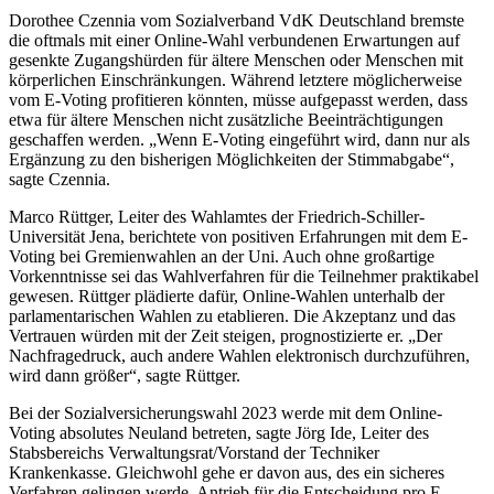
Dorothee Czennia vom Sozialverband VdK Deutschland bremste
die oftmals mit einer Online-Wahl verbundenen Erwartungen auf
gesenkte Zugangshürden für ältere Menschen oder Menschen mit
körperlichen Einschränkungen. Während letztere möglicherweise
vom E-Voting profitieren könnten, müsse aufgepasst werden, dass
etwa für ältere Menschen nicht zusätzliche Beeinträchtigungen
geschaffen werden. „Wenn E-Voting eingeführt wird, dann nur als
Ergänzung zu den bisherigen Möglichkeiten der Stimmabgabe“,
sagte Czennia.
Marco Rüttger, Leiter des Wahlamtes der Friedrich-Schiller-
Universität Jena, berichtete von positiven Erfahrungen mit dem E-
Voting bei Gremienwahlen an der Uni. Auch ohne großartige
Vorkenntnisse sei das Wahlverfahren für die Teilnehmer praktikabel
gewesen. Rüttger plädierte dafür, Online-Wahlen unterhalb der
parlamentarischen Wahlen zu etablieren. Die Akzeptanz und das
Vertrauen würden mit der Zeit steigen, prognostizierte er. „Der
Nachfragedruck, auch andere Wahlen elektronisch durchzuführen,
wird dann größer“, sagte Rüttger.
Bei der Sozialversicherungswahl 2023 werde mit dem Online-
Voting absolutes Neuland betreten, sagte Jörg Ide, Leiter des
Stabsbereichs Verwaltungsrat/Vorstand der Techniker
Krankenkasse. Gleichwohl gehe er davon aus, des ein sicheres
Verfahren gelingen werde. Antrieb für die Entscheidung pro E-