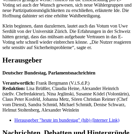
Voting sei auch der Wunsch gewesen, sich neue Wählergruppen und
neue Partizipationsmöglichkeiten zu erschließen, erläuterte Ide. Die
Hoffnung dahinter sei eine erhöhte Wahlbeteiligung.
Klein beginnen, dann dazulernen, lautet auch das Votum von Uwe
Serdült von der Universität Zürich. Die Erfahrungen in der Schweiz
hätten gezeigt, dass das mühsam aufgebaute Vertrauen in das E-
Voting sehr schnell wieder einbrechen könne. „Die Nutzer reagieren
sehr sensitiv auf Sicherheitsprobleme“, sagte er.
Herausgeber
Deutscher Bundestag, Parlamentsnachrichten
Verantwortlich:
Frank Bergmann (V.i.S.d.P.)
Redaktion:
Lisa Brüßler, Claudia Heine, Alexander Heinrich
(stellv. Chefredakteur), Nina Jeglinski,
Susanne Ködel (Volontärin),
Claus Peter Kosfeld, Johanna Metz, Sören Christian Reimer (Chef
vom Dienst), Sandra Schmid, Michael Schmidt, Denise Schwarz,
Helmut Stoltenberg, Alexander Weinlein
Herausgeber "heute im bundestag" (hib)
(Interner Link)
Nachrichten, Debatten und Hintergründe