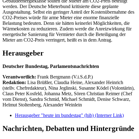
Gebäudeenergieklasse sollten die Mieter am CO2-Preis beteiligt
werden. Der Deutsche Mieterbund kritisierte diese geplante
Ausgestaltung. Selbst ein geringer Anteil der Kostenübernahme des
CO2-Preises würde für arme Mieter eine enorme finanzielle
Belastung bedeuten. Denn sie hätten keinerlei Möglichkeiten, die
Wärmekosten zu reduzieren. Zudem werde die Anreizwirkung für
energetische Sanierung für Vermieter durch die Beteiligung der
Mieter am CO2-Preis verringert, heißt es in dem Antrag.
Herausgeber
Deutscher Bundestag, Parlamentsnachrichten
Verantwortlich:
Frank Bergmann (V.i.S.d.P.)
Redaktion:
Lisa Brüßler, Claudia Heine, Alexander Heinrich
(stellv. Chefredakteur), Nina Jeglinski,
Susanne Ködel (Volontärin),
Claus Peter Kosfeld, Johanna Metz, Sören Christian Reimer (Chef
vom Dienst), Sandra Schmid, Michael Schmidt, Denise Schwarz,
Helmut Stoltenberg, Alexander Weinlein
Herausgeber "heute im bundestag" (hib)
(Interner Link)
Nachrichten, Debatten und Hintergründe