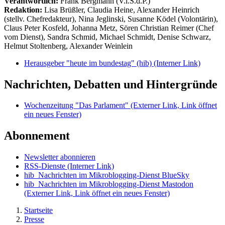
Verantwortlich:
Frank Bergmann (V.i.S.d.P.)
Redaktion:
Lisa Brüßler, Claudia Heine, Alexander Heinrich
(stellv. Chefredakteur), Nina Jeglinski,
Susanne Ködel (Volontärin),
Claus Peter Kosfeld, Johanna Metz, Sören Christian Reimer (Chef
vom Dienst), Sandra Schmid, Michael Schmidt, Denise Schwarz,
Helmut Stoltenberg, Alexander Weinlein
Herausgeber "heute im bundestag" (hib)
(Interner Link)
Nachrichten, Debatten und Hintergründe
Wochenzeitung "Das Parlament"
(Externer Link, Link öffnet
ein neues Fenster)
Abonnement
Newsletter abonnieren
RSS-Dienste
(Interner Link)
hib_Nachrichten im Mikroblogging-Dienst BlueSky
hib_Nachrichten im Mikroblogging-Dienst Mastodon
(Externer Link, Link öffnet ein neues Fenster)
Startseite
Presse