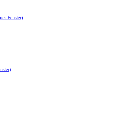
)
ues Fenster)
)
nster)