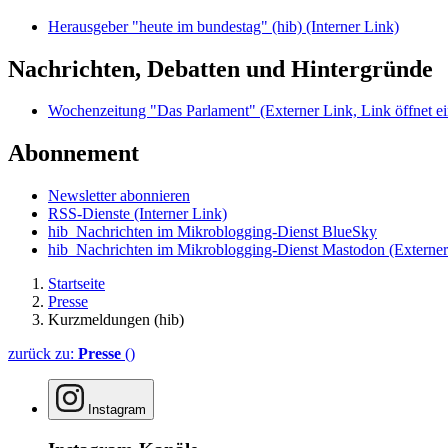
Herausgeber "heute im bundestag" (hib)
(Interner Link)
Nachrichten, Debatten und Hintergründe
Wochenzeitung "Das Parlament"
(Externer Link, Link öffnet ei
Abonnement
Newsletter abonnieren
RSS-Dienste
(Interner Link)
hib_Nachrichten im Mikroblogging-Dienst BlueSky
hib_Nachrichten im Mikroblogging-Dienst Mastodon
(Externer
Startseite
Presse
Kurzmeldungen (hib)
zurück zu:
Presse
()
Instagram