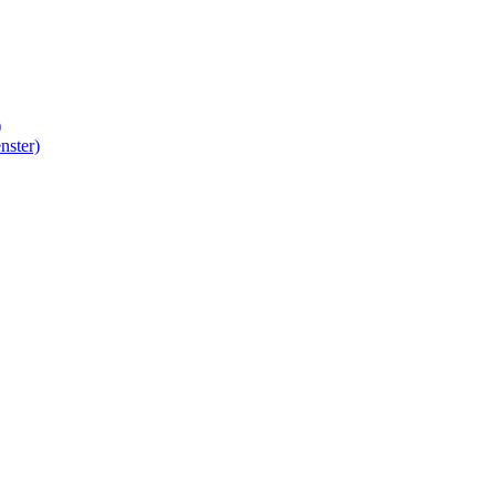
)
nster)