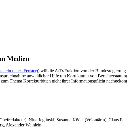
 an Medien
et ein neues Fenster)
) will die AfD-Fraktion von der Bundesregierung
nspruchnahme anwaltlicher Hilfe um Korrekturen von Berichterstattung
 zum Thema Korrekturbitten nicht ihrer Informationspflicht nachgekomm
 Chefredakteur), Nina Jeglinski,
Susanne Ködel (Volontärin),
Claus Pet
rg, Alexander Weinlein