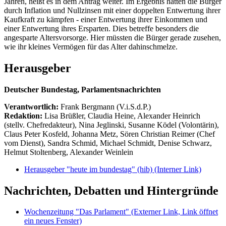
Jahren, heißt es in dem Antrag weiter. Im Ergebnis hätten die Bürger
durch Inflation und Nullzinsen mit einer doppelten Entwertung ihrer
Kaufkraft zu kämpfen - einer Entwertung ihrer Einkommen und
einer Entwertung ihres Ersparten. Dies betreffe besonders die
angesparte Altersvorsorge. Hier müssten die Bürger gerade zusehen,
wie ihr kleines Vermögen für das Alter dahinschmelze.
Herausgeber
Deutscher Bundestag, Parlamentsnachrichten
Verantwortlich:
Frank Bergmann (V.i.S.d.P.)
Redaktion:
Lisa Brüßler, Claudia Heine, Alexander Heinrich
(stellv. Chefredakteur), Nina Jeglinski,
Susanne Ködel (Volontärin),
Claus Peter Kosfeld, Johanna Metz, Sören Christian Reimer (Chef
vom Dienst), Sandra Schmid, Michael Schmidt, Denise Schwarz,
Helmut Stoltenberg, Alexander Weinlein
Herausgeber "heute im bundestag" (hib)
(Interner Link)
Nachrichten, Debatten und Hintergründe
Wochenzeitung "Das Parlament"
(Externer Link, Link öffnet
ein neues Fenster)