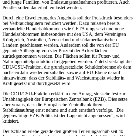
und junge Familien, von Entlastungsmaßnahmen profitieren. Auch
Pendler sollen dauerhaft entlastet werden.
Durch eine Erweiterung des Angebots soll der Preisdruck besonders
bei Verbrauchsgütern reduziert werden. Dazu müssten bereits
verhandelte Handelsabkommen wie CETA umgesetzt und neue
Handelsabkommen insbesondere mit den USA, dem Vereinigten
Königreich, Australien, Neuseeland und südamerikanischen
Ländern geschlossen werden. Außerdem soll die von der EU
geplante Stilllegung von vier Prozent der Ackerflächen
zurückgenommen werden. Die Flächen sollen für Futter- und
Nahrungsmittelproduktion freigegeben werden. Zuletzt verlangt die
CDU/CSU-Fraktion, die grundgesetzliche Schuldenbremse ab dem
nächsten Jahr wieder einzuhalten sowie auf EU-Ebene darauf
hinzuwirken, dass der Stabilitäts- und Wachstumspakt wieder in
Kraft gesetzt und durchgesetzt wird
Die CDU/CSU-Fraktion erklärt in dem Antrag, sie stehe fest zur
Unabhängigkeit der Europäischen Zentralbank (EZB). Dies setze
aber voraus, dass die Europäische Zentralbank ihren
Stabilitätsauftrag ernst nehme und auch ernsthaft verfolge. „Die
gegenwärtige EZB-Politik ist der Lage nicht angemessen“, wird
kritisiert.
Deutschland erlebe gerade den größten Teuerungsschub seit 40