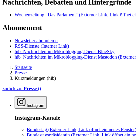
Nachrichten, Debatten und Hintergründe
Wochenzeitung "Das Parlament"
(Externer Link, Link öffnet ei
Abonnement
Newsletter abonnieren
RSS-Dienste
(Interner Link)
hib_Nachrichten im Mikroblogging-Dienst BlueSky
hib_Nachrichten im Mikroblogging-Dienst Mastodon
(Externer
Startseite
Presse
Kurzmeldungen (hib)
zurück zu:
Presse
()
Instagram
Instagram-Kanäle
Bundestag
(Externer Link, Link öffnet ein neues Fenster
Bundestagspräsidentin
(Externer Link, Link öffnet ein ne