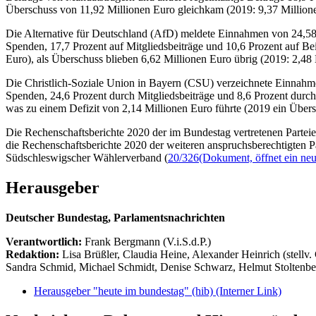
Überschuss von 11,92 Millionen Euro gleichkam (2019: 9,37 Millione
Die Alternative für Deutschland (AfD) meldete Einnahmen von 24,58 M
Spenden, 17,7 Prozent auf Mitgliedsbeiträge und 10,6 Prozent auf Be
Euro), als Überschuss blieben 6,62 Millionen Euro übrig (2019: 2,48
Die Christlich-Soziale Union in Bayern (CSU) verzeichnete Einnahme
Spenden, 24,6 Prozent durch Mitgliedsbeiträge und 8,6 Prozent dur
was zu einem Defizit von 2,14 Millionen Euro führte (2019 ein Übers
Die Rechenschaftsberichte 2020 der im Bundestag vertretenen Partei
die Rechenschaftsberichte 2020 der weiteren anspruchsberechtigten Par
Südschleswigscher Wählerverband (
20/326
(Dokument, öffnet ein neu
Herausgeber
Deutscher Bundestag, Parlamentsnachrichten
Verantwortlich:
Frank Bergmann (V.i.S.d.P.)
Redaktion:
Lisa Brüßler, Claudia Heine, Alexander Heinrich (stellv.
Sandra Schmid, Michael Schmidt, Denise Schwarz, Helmut Stoltenbe
Herausgeber "heute im bundestag" (hib)
(Interner Link)