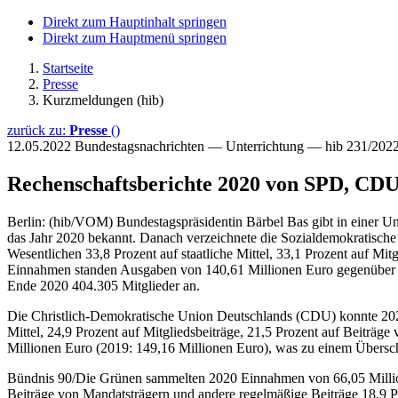
Direkt zum Hauptinhalt springen
Direkt zum Hauptmenü springen
Startseite
Presse
Kurzmeldungen (hib)
zurück zu:
Presse
()
12.05.2022
Bundestagsnachrichten — Unterrichtung — hib 231/202
Rechenschaftsberichte 2020 von SPD, CD
Berlin: (hib/VOM) Bundestagspräsidentin Bärbel Bas gibt in einer Un
das Jahr 2020 bekannt. Danach verzeichnete die Sozialdemokratische
Wesentlichen 33,8 Prozent auf staatliche Mittel, 33,1 Prozent auf Mi
Einnahmen standen Ausgaben von 140,61 Millionen Euro gegenüber (
Ende 2020 404.305 Mitglieder an.
Die Christlich-Demokratische Union Deutschlands (CDU) konnte 2020
Mittel, 24,9 Prozent auf Mitgliedsbeiträge, 21,5 Prozent auf Beiträg
Millionen Euro (2019: 149,16 Millionen Euro), was zu einem Übersch
Bündnis 90/Die Grünen sammelten 2020 Einnahmen von 66,05 Millionen 
Beiträge von Mandatsträgern und andere regelmäßige Beiträge 18,9 