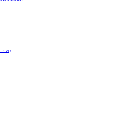
)
nster)