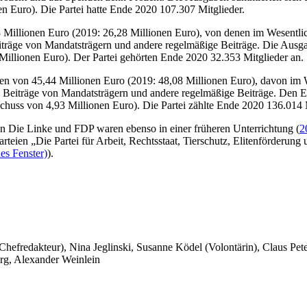
n Euro). Die Partei hatte Ende 2020 107.307 Mitglieder.
illionen Euro (2019: 26,28 Millionen Euro), von denen im Wesentlichen
iträge von Mandatsträgern und andere regelmäßige Beiträge. Die Ausga
 Millionen Euro). Der Partei gehörten Ende 2020 32.353 Mitglieder an.
n von 45,44 Millionen Euro (2019: 48,08 Millionen Euro), davon im Wes
ch Beiträge von Mandatsträgern und andere regelmäßige Beiträge. Den
chuss von 4,93 Millionen Euro). Die Partei zählte Ende 2020 136.014 M
en Die Linke und FDP waren ebenso in einer früheren Unterrichtung (
2
teien „Die Partei für Arbeit, Rechtsstaat, Tierschutz, Elitenförderung
es Fenster)
).
 Chefredakteur), Nina Jeglinski,
Susanne Ködel (Volontärin),
Claus Pet
rg, Alexander Weinlein