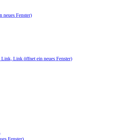
n neues Fenster)
 Link, Link öffnet ein neues Fenster)
)
ues Fenster)