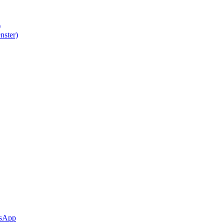
)
nster)
sApp