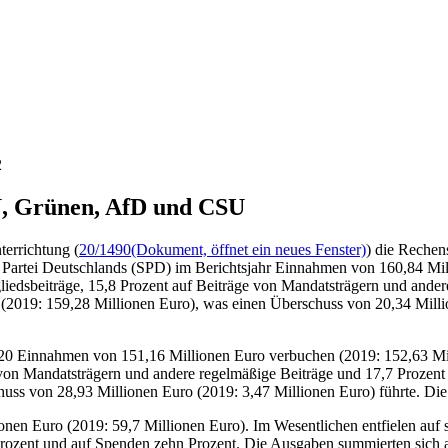
2
U, Grünen, AfD und CSU
terrichtung (
20/1490
(Dokument, öffnet ein neues Fenster)
) die Rechen
 Partei Deutschlands (SPD) im Berichtsjahr Einnahmen von 160,84 Mil
tgliedsbeiträge, 15,8 Prozent auf Beiträge von Mandatsträgern und and
2019: 159,28 Millionen Euro), was einen Überschuss von 20,34 Millio
 Einnahmen von 151,16 Millionen Euro verbuchen (2019: 152,63 Milli
e von Mandatsträgern und andere regelmäßige Beiträge und 17,7 Prozent
uss von 28,93 Millionen Euro (2019: 3,47 Millionen Euro) führte. Die 
Euro (2019: 59,7 Millionen Euro). Im Wesentlichen entfielen auf staa
Prozent und auf Spenden zehn Prozent. Die Ausgaben summierten sich 