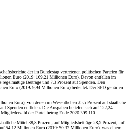
schaftsberichte der im Bundestag vertretenen politischen Parteien für
lionen Euro (2019: 169,21 Millionen Euro). Davon entfallen im
ere regelmäßige Beiträge und 7,3 Prozent auf Spenden. Den
nen Euro (2019: 9,94 Millionen Euro) bedeutet. Der SPD gehörten
onen Euro), von denen im Wesentlichen 35,5 Prozent auf staatliche
 auf Spenden entfielen. Die Ausgaben beliefen sich auf 122,24
Mitgliederzahl der Partei betrug Ende 2020 399.110.
tliche Mittel 38,8 Prozent, auf Mitgliedsbeiträge 28,5 Prozent, auf
auf 54,12 Millionen Euro (2019: 50,32 Millionen Euro), was einem