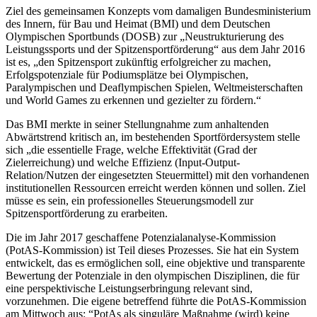
Ziel des gemeinsamen Konzepts vom damaligen Bundesministerium
des Innern, für Bau und Heimat (BMI) und dem Deutschen
Olympischen Sportbunds (DOSB) zur „Neustrukturierung des
Leistungssports und der Spitzensportförderung“ aus dem Jahr 2016
ist es, „den Spitzensport zukünftig erfolgreicher zu machen,
Erfolgspotenziale für Podiumsplätze bei Olympischen,
Paralympischen und Deaflympischen Spielen, Weltmeisterschaften
und World Games zu erkennen und gezielter zu fördern.“
Das BMI merkte in seiner Stellungnahme zum anhaltenden
Abwärtstrend kritisch an, im bestehenden Sportfördersystem stelle
sich „die essentielle Frage, welche Effektivität (Grad der
Zielerreichung) und welche Effizienz (Input-Output-
Relation/Nutzen der eingesetzten Steuermittel) mit den vorhandenen
institutionellen Ressourcen erreicht werden können und sollen. Ziel
müsse es sein, ein professionelles Steuerungsmodell zur
Spitzensportförderung zu erarbeiten.
Die im Jahr 2017 geschaffene Potenzialanalyse-Kommission
(PotAS-Kommission) ist Teil dieses Prozesses. Sie hat ein System
entwickelt, das es ermöglichen soll, eine objektive und transparente
Bewertung der Potenziale in den olympischen Disziplinen, die für
eine perspektivische Leistungserbringung relevant sind,
vorzunehmen. Die eigene betreffend führte die PotAS-Kommission
am Mittwoch aus: “PotAs als singuläre Maßnahme (wird) keine