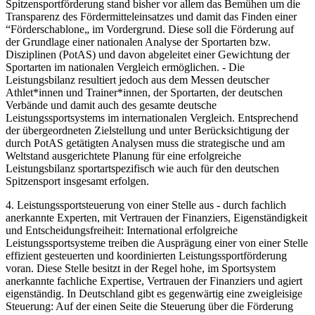
Spitzensportförderung stand bisher vor allem das Bemühen um die
Transparenz des Fördermitteleinsatzes und damit das Finden einer
“Förderschablone„ im Vordergrund. Diese soll die Förderung auf
der Grundlage einer nationalen Analyse der Sportarten bzw.
Disziplinen (PotAS) und davon abgeleitet einer Gewichtung der
Sportarten im nationalen Vergleich ermöglichen. - Die
Leistungsbilanz resultiert jedoch aus dem Messen deutscher
Athlet*innen und Trainer*innen, der Sportarten, der deutschen
Verbände und damit auch des gesamte deutsche
Leistungssportsystems im internationalen Vergleich. Entsprechend
der übergeordneten Zielstellung und unter Berücksichtigung der
durch PotAS getätigten Analysen muss die strategische und am
Weltstand ausgerichtete Planung für eine erfolgreiche
Leistungsbilanz sportartspezifisch wie auch für den deutschen
Spitzensport insgesamt erfolgen.
4. Leistungssportsteuerung von einer Stelle aus - durch fachlich
anerkannte Experten, mit Vertrauen der Finanziers, Eigenständigkeit
und Entscheidungsfreiheit: International erfolgreiche
Leistungssportsysteme treiben die Ausprägung einer von einer Stelle
effizient gesteuerten und koordinierten Leistungssportförderung
voran. Diese Stelle besitzt in der Regel hohe, im Sportsystem
anerkannte fachliche Expertise, Vertrauen der Finanziers und agiert
eigenständig. In Deutschland gibt es gegenwärtig eine zweigleisige
Steuerung: Auf der einen Seite die Steuerung über die Förderung