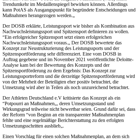
Trendumkehr im Medaillenspiegel bewirken können. Allerdings
kann PotAS als Ausgangspunkt für begründete Entscheidungen und
Maßnahmen herangezogen werden.„
Der DOSB erklärte, Leistungssport wie bisher als Kombination aus
Nachwuchsleistungssport und Spitzensport definieren zu wollen.
“Ein erfolgreicher Spitzensport setzt einen erfolgreichen
Nachwuchsleistungssport voraus.„ Der DOSB bewertete das
Konzept zur Neustrukturierung des Leistungssports und der
Spitzensportförderung sehr differenziert. Eine vom DOSB in
Auftrag gegebene und im November 2021 veröffentlichte Deloitte-
Analyse kam bei der Bewertung des Konzepts und der
Spitzensportförderung zu dem Ergebnis: Das Konzept zur
Leistungssportreform und die derzeitige Spitzensportförderung wird
von der Mehrheit der Beteiligten eher positiv betrachtet, die
Umsetzung wird aber in Teilen als noch unzureichend betrachtet.
Der Athleten Deutschland e.V kritisierte das Konzept als ein
“Potpourri an Maßnahmen„, deren Umsetzungsstand und
Wirkungsgrad teilweise nicht bewertbar seien. Grund dafür sei, dass
der Reform “von Beginn an ein transparenter Maßnahmenplan
fehlte und eine regelmäßige Berichterstattung zu den erfolgten
Umsetzungsschritten ausblieb„.
Einen Vorschlag für einen solchen Maßnahmenplan, an dem sich