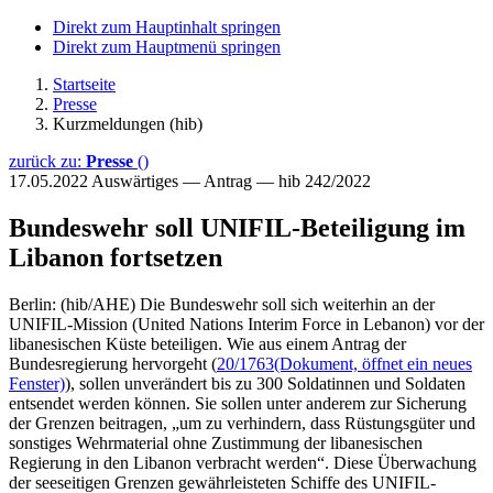
Direkt zum Hauptinhalt springen
Direkt zum Hauptmenü springen
Startseite
Presse
Kurzmeldungen (hib)
zurück zu:
Presse
()
17.05.2022
Auswärtiges — Antrag — hib 242/2022
Bundeswehr soll UNIFIL-Beteiligung im
Libanon fortsetzen
Berlin: (hib/AHE) Die Bundeswehr soll sich weiterhin an der
UNIFIL-Mission (United Nations Interim Force in Lebanon) vor der
libanesischen Küste beteiligen. Wie aus einem Antrag der
Bundesregierung hervorgeht (
20/1763
(Dokument, öffnet ein neues
Fenster)
), sollen unverändert bis zu 300 Soldatinnen und Soldaten
entsendet werden können. Sie sollen unter anderem zur Sicherung
der Grenzen beitragen, „um zu verhindern, dass Rüstungsgüter und
sonstiges Wehrmaterial ohne Zustimmung der libanesischen
Regierung in den Libanon verbracht werden“. Diese Überwachung
der seeseitigen Grenzen gewährleisteten Schiffe des UNIFIL-