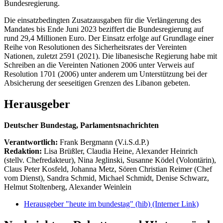
Bundesregierung.
Die einsatzbedingten Zusatzausgaben für die Verlängerung des
Mandates bis Ende Juni 2023 beziffert die Bundesregierung auf
rund 29,4 Millionen Euro. Der Einsatz erfolge auf Grundlage einer
Reihe von Resolutionen des Sicherheitsrates der Vereinten
Nationen, zuletzt 2591 (2021). Die libanesische Regierung habe mit
Schreiben an die Vereinten Nationen 2006 unter Verweis auf
Resolution 1701 (2006) unter anderem um Unterstützung bei der
Absicherung der seeseitigen Grenzen des Libanon gebeten.
Herausgeber
Deutscher Bundestag, Parlamentsnachrichten
Verantwortlich:
Frank Bergmann (V.i.S.d.P.)
Redaktion:
Lisa Brüßler, Claudia Heine, Alexander Heinrich
(stellv. Chefredakteur), Nina Jeglinski,
Susanne Ködel (Volontärin),
Claus Peter Kosfeld, Johanna Metz, Sören Christian Reimer (Chef
vom Dienst), Sandra Schmid, Michael Schmidt, Denise Schwarz,
Helmut Stoltenberg, Alexander Weinlein
Herausgeber "heute im bundestag" (hib)
(Interner Link)