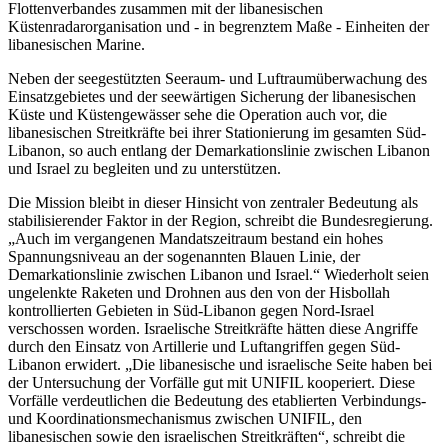
Flottenverbandes zusammen mit der libanesischen
Küstenradarorganisation und - in begrenztem Maße - Einheiten der
libanesischen Marine.
Neben der seegestützten Seeraum- und Luftraumüberwachung des
Einsatzgebietes und der seewärtigen Sicherung der libanesischen
Küste und Küstengewässer sehe die Operation auch vor, die
libanesischen Streitkräfte bei ihrer Stationierung im gesamten Süd-
Libanon, so auch entlang der Demarkationslinie zwischen Libanon
und Israel zu begleiten und zu unterstützen.
Die Mission bleibt in dieser Hinsicht von zentraler Bedeutung als
stabilisierender Faktor in der Region, schreibt die Bundesregierung.
„Auch im vergangenen Mandatszeitraum bestand ein hohes
Spannungsniveau an der sogenannten Blauen Linie, der
Demarkationslinie zwischen Libanon und Israel.“ Wiederholt seien
ungelenkte Raketen und Drohnen aus den von der Hisbollah
kontrollierten Gebieten in Süd-Libanon gegen Nord-Israel
verschossen worden. Israelische Streitkräfte hätten diese Angriffe
durch den Einsatz von Artillerie und Luftangriffen gegen Süd-
Libanon erwidert. „Die libanesische und israelische Seite haben bei
der Untersuchung der Vorfälle gut mit UNIFIL kooperiert. Diese
Vorfälle verdeutlichen die Bedeutung des etablierten Verbindungs-
und Koordinationsmechanismus zwischen UNIFIL, den
libanesischen sowie den israelischen Streitkräften“, schreibt die