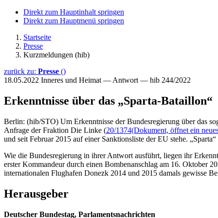
Direkt zum Hauptinhalt springen
Direkt zum Hauptmenü springen
Startseite
Presse
Kurzmeldungen (hib)
zurück zu:
Presse
()
18.05.2022
Inneres und Heimat — Antwort — hib 244/2022
Erkenntnisse über das „Sparta-Bataillon“
Berlin: (hib/STO) Um Erkenntnisse der Bundesregierung über das soge
Anfrage der Fraktion Die Linke (
20/1374
(Dokument, öffnet ein neues
und seit Februar 2015 auf einer Sanktionsliste der EU stehe. „Sparta“ 
Wie die Bundesregierung in ihrer Antwort ausführt, liegen ihr Erkenn
erster Kommandeur durch einen Bombenanschlag am 16. Oktober 2016
internationalen Flughafen Donezk 2014 und 2015 damals gewisse Beka
Herausgeber
Deutscher Bundestag, Parlamentsnachrichten