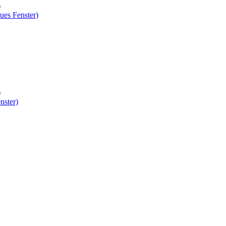
)
ues Fenster)
)
nster)