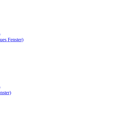
)
ues Fenster)
)
nster)