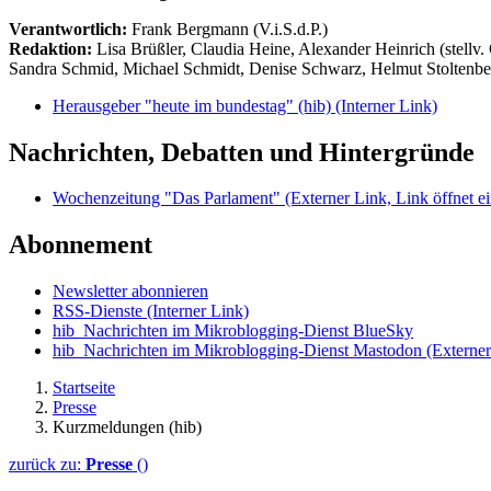
Verantwortlich:
Frank Bergmann (V.i.S.d.P.)
Redaktion:
Lisa Brüßler, Claudia Heine, Alexander Heinrich (stellv.
Sandra Schmid, Michael Schmidt, Denise Schwarz, Helmut Stoltenbe
Herausgeber "heute im bundestag" (hib)
(Interner Link)
Nachrichten, Debatten und Hintergründe
Wochenzeitung "Das Parlament"
(Externer Link, Link öffnet ei
Abonnement
Newsletter abonnieren
RSS-Dienste
(Interner Link)
hib_Nachrichten im Mikroblogging-Dienst BlueSky
hib_Nachrichten im Mikroblogging-Dienst Mastodon
(Externer
Startseite
Presse
Kurzmeldungen (hib)
zurück zu:
Presse
()