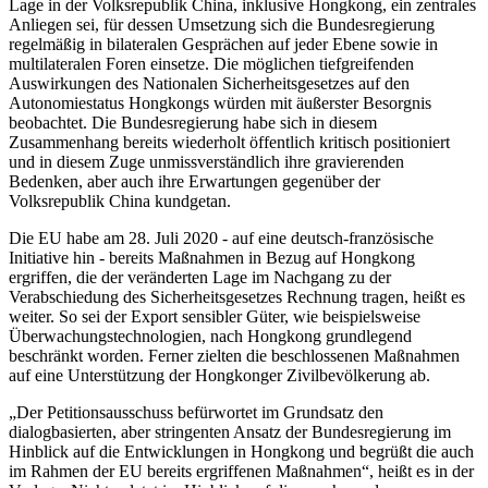
Lage in der Volksrepublik China, inklusive Hongkong, ein zentrales
Anliegen sei, für dessen Umsetzung sich die Bundesregierung
regelmäßig in bilateralen Gesprächen auf jeder Ebene sowie in
multilateralen Foren einsetze. Die möglichen tiefgreifenden
Auswirkungen des Nationalen Sicherheitsgesetzes auf den
Autonomiestatus Hongkongs würden mit äußerster Besorgnis
beobachtet. Die Bundesregierung habe sich in diesem
Zusammenhang bereits wiederholt öffentlich kritisch positioniert
und in diesem Zuge unmissverständlich ihre gravierenden
Bedenken, aber auch ihre Erwartungen gegenüber der
Volksrepublik China kundgetan.
Die EU habe am 28. Juli 2020 - auf eine deutsch-französische
Initiative hin - bereits Maßnahmen in Bezug auf Hongkong
ergriffen, die der veränderten Lage im Nachgang zu der
Verabschiedung des Sicherheitsgesetzes Rechnung tragen, heißt es
weiter. So sei der Export sensibler Güter, wie beispielsweise
Überwachungstechnologien, nach Hongkong grundlegend
beschränkt worden. Ferner zielten die beschlossenen Maßnahmen
auf eine Unterstützung der Hongkonger Zivilbevölkerung ab.
„Der Petitionsausschuss befürwortet im Grundsatz den
dialogbasierten, aber stringenten Ansatz der Bundesregierung im
Hinblick auf die Entwicklungen in Hongkong und begrüßt die auch
im Rahmen der EU bereits ergriffenen Maßnahmen“, heißt es in der