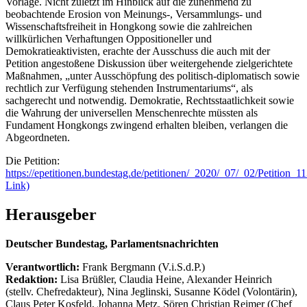
Vorlage. Nicht zuletzt im Hinblick auf die zunehmend zu
beobachtende Erosion von Meinungs-, Versammlungs- und
Wissenschaftsfreiheit in Hongkong sowie die zahlreichen
willkürlichen Verhaftungen Oppositioneller und
Demokratieaktivisten, erachte der Ausschuss die auch mit der
Petition angestoßene Diskussion über weitergehende zielgerichtete
Maßnahmen, „unter Ausschöpfung des politisch-diplomatisch sowie
rechtlich zur Verfügung stehenden Instrumentariums“, als
sachgerecht und notwendig. Demokratie, Rechtsstaatlichkeit sowie
die Wahrung der universellen Menschenrechte müssten als
Fundament Hongkongs zwingend erhalten bleiben, verlangen die
Abgeordneten.
Die Petition:
https://epetitionen.bundestag.de/petitionen/_2020/_07/_02/Petition_1
Link)
Herausgeber
Deutscher Bundestag, Parlamentsnachrichten
Verantwortlich:
Frank Bergmann (V.i.S.d.P.)
Redaktion:
Lisa Brüßler, Claudia Heine, Alexander Heinrich
(stellv. Chefredakteur), Nina Jeglinski,
Susanne Ködel (Volontärin),
Claus Peter Kosfeld, Johanna Metz, Sören Christian Reimer (Chef