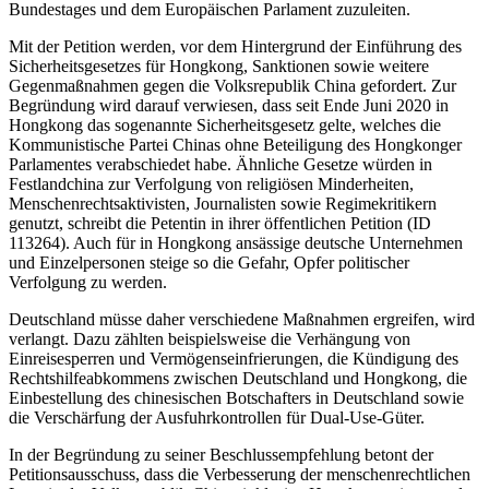
Bundestages und dem Europäischen Parlament zuzuleiten.
Mit der Petition werden, vor dem Hintergrund der Einführung des
Sicherheitsgesetzes für Hongkong, Sanktionen sowie weitere
Gegenmaßnahmen gegen die Volksrepublik China gefordert. Zur
Begründung wird darauf verwiesen, dass seit Ende Juni 2020 in
Hongkong das sogenannte Sicherheitsgesetz gelte, welches die
Kommunistische Partei Chinas ohne Beteiligung des Hongkonger
Parlamentes verabschiedet habe. Ähnliche Gesetze würden in
Festlandchina zur Verfolgung von religiösen Minderheiten,
Menschenrechtsaktivisten, Journalisten sowie Regimekritikern
genutzt, schreibt die Petentin in ihrer öffentlichen Petition (ID
113264). Auch für in Hongkong ansässige deutsche Unternehmen
und Einzelpersonen steige so die Gefahr, Opfer politischer
Verfolgung zu werden.
Deutschland müsse daher verschiedene Maßnahmen ergreifen, wird
verlangt. Dazu zählten beispielsweise die Verhängung von
Einreisesperren und Vermögenseinfrierungen, die Kündigung des
Rechtshilfeabkommens zwischen Deutschland und Hongkong, die
Einbestellung des chinesischen Botschafters in Deutschland sowie
die Verschärfung der Ausfuhrkontrollen für Dual-Use-Güter.
In der Begründung zu seiner Beschlussempfehlung betont der
Petitionsausschuss, dass die Verbesserung der menschenrechtlichen