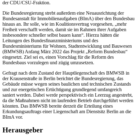
der CDU/CSU-Fraktion.
Die Bundesregierung strebt außerdem eine Neuausrichtung der
Bundesanstalt für Immobilienaufgaben (BImA) über den Bundesbau
hinaus an. Ihr solle, wie im Koalitionsvertrag vorgesehen, „mehr
Freiheit verschafft werden, damit sie im Rahmen ihrer Aufgaben
insbesondere schneller selbst bauen kann“. Hierzu hätten die
Leitungen des Bundesfinanzministeriums und des
Bundesministeriums für Wohnen, Stadtentwicklung und Bauwesen
(BMWSB) Anfang März 2022 das Projekt „Reform Bundesbau“
eingesetzt. Ziel sei es, einen Vorschlag für die Reform des
Bundesbaus vorzulegen und zügig umzusetzen.
Gefragt nach dem Zustand der Hauptliegenschaft des BMWSB in
der Krausenstraße in Berlin berichtet die Bundesregierung, das
Gebäude müsse wegen seines baulichen und technischen Zustands
und zur energetischen Ertüchtigung grundlegend umfangreich
saniert werden. Dabei werde perspektivisch ein Leerzug angestrebt,
da die Maßnahmen nicht im laufenden Betrieb durchgeführt werden
könnten. Das BMWSB bereite derzeit die Erteilung eines
Erkundungsauftrags einer Liegenschaft am Dienstsitz Berlin an die
BImA vor.
Herausgeber