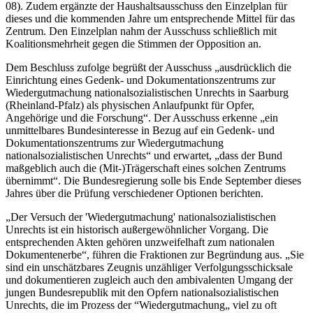
08). Zudem ergänzte der Haushaltsausschuss den Einzelplan für
dieses und die kommenden Jahre um entsprechende Mittel für das
Zentrum. Den Einzelplan nahm der Ausschuss schließlich mit
Koalitionsmehrheit gegen die Stimmen der Opposition an.
Dem Beschluss zufolge begrüßt der Ausschuss „ausdrücklich die
Einrichtung eines Gedenk- und Dokumentationszentrums zur
Wiedergutmachung nationalsozialistischen Unrechts in Saarburg
(Rheinland-Pfalz) als physischen Anlaufpunkt für Opfer,
Angehörige und die Forschung“. Der Ausschuss erkenne „ein
unmittelbares Bundesinteresse in Bezug auf ein Gedenk- und
Dokumentationszentrums zur Wiedergutmachung
nationalsozialistischen Unrechts“ und erwartet, „dass der Bund
maßgeblich auch die (Mit-)Trägerschaft eines solchen Zentrums
übernimmt“. Die Bundesregierung solle bis Ende September dieses
Jahres über die Prüfung verschiedener Optionen berichten.
„Der Versuch der 'Wiedergutmachung' nationalsozialistischen
Unrechts ist ein historisch außergewöhnlicher Vorgang. Die
entsprechenden Akten gehören unzweifelhaft zum nationalen
Dokumentenerbe“, führen die Fraktionen zur Begründung aus. „Sie
sind ein unschätzbares Zeugnis unzähliger Verfolgungsschicksale
und dokumentieren zugleich auch den ambivalenten Umgang der
jungen Bundesrepublik mit den Opfern nationalsozialistischen
Unrechts, die im Prozess der “Wiedergutmachung„ viel zu oft