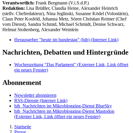
Verantwortlich:
Frank Bergmann (V.i.S.d.P.)
Redaktion:
Lisa Brüßler, Claudia Heine, Alexander Heinrich
(stellv. Chefredakteur), Nina Jeglinski,
Susanne Ködel (Volontärin),
Claus Peter Kosfeld, Johanna Metz, Sören Christian Reimer (Chef
vom Dienst), Sandra Schmid, Michael Schmidt, Denise Schwarz,
Helmut Stoltenberg, Alexander Weinlein
Herausgeber "heute im bundestag" (hib)
(Interner Link)
Nachrichten, Debatten und Hintergründe
Wochenzeitung "Das Parlament"
(Externer Link, Link öffnet
ein neues Fenster)
Abonnement
Newsletter abonnieren
RSS-Dienste
(Interner Link)
hib_Nachrichten im Mikroblogging-Dienst BlueSky
hib_Nachrichten im Mikroblogging-Dienst Mastodon
(Externer Link, Link öffnet ein neues Fenster)
Startseite
Presse