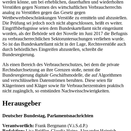
werden könne, um bei erheblichen, dauerhaften und wiederholten
Verstößen gegen Normen des wirtschaftlichen Verbraucherrechts
analog zu Verstößen gegen das Gesetz gegen
Wettbewerbsbeschränkungen Verstöße zu ermitteln und abzustellen.
Die Prüfung sei jedoch noch nicht abgeschlossen, heißt es weiter.
Eingriffsbefugnisse seien dem Bundeskartellamt nicht eingeräumt
worden, als der Behörde seit der Novelle im Juni 2017 die Befugnis
zu verbraucherrechtlichen Sektoruntersuchungen verliehen wurde.
So ist das Bundeskartellamt nicht in der Lage, Rechtsverstöße auch
durch behördliches Eingreifen abzustellen, schreibt die
Bundesregierung.
Als einen Bereich des Verbraucherschutzes, bei dem die private
Rechtsdurchsetzung an ihre Grenzen stoße, nennt die
Bundesregierung digitale Geschäftsmodelle, die auf Algorithmen
und verschlüsselten Datenströmen beruhten. Diese seien für
Klägerinnen und Kläger sowie für Verbraucherzentralen praktisch
nicht zugänglich, so entstünden Nachweisschwierigkeiten.
Herausgeber
Deutscher Bundestag, Parlamentsnachrichten
Verantwortlich:
Frank Bergmann (V.i.S.d.P.)
Redaktion:
Lisa Brüßler, Claudia Heine, Alexander Heinrich