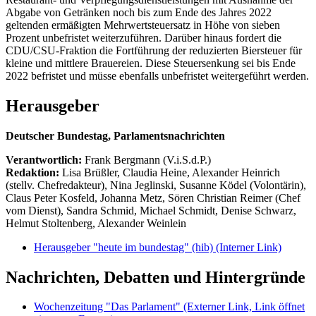
Abgabe von Getränken noch bis zum Ende des Jahres 2022
geltenden ermäßigten Mehrwertsteuersatz in Höhe von sieben
Prozent unbefristet weiterzuführen. Darüber hinaus fordert die
CDU/CSU-Fraktion die Fortführung der reduzierten Biersteuer für
kleine und mittlere Brauereien. Diese Steuersenkung sei bis Ende
2022 befristet und müsse ebenfalls unbefristet weitergeführt werden.
Herausgeber
Deutscher Bundestag, Parlamentsnachrichten
Verantwortlich:
Frank Bergmann (V.i.S.d.P.)
Redaktion:
Lisa Brüßler, Claudia Heine, Alexander Heinrich
(stellv. Chefredakteur), Nina Jeglinski,
Susanne Ködel (Volontärin),
Claus Peter Kosfeld, Johanna Metz, Sören Christian Reimer (Chef
vom Dienst), Sandra Schmid, Michael Schmidt, Denise Schwarz,
Helmut Stoltenberg, Alexander Weinlein
Herausgeber "heute im bundestag" (hib)
(Interner Link)
Nachrichten, Debatten und Hintergründe
Wochenzeitung "Das Parlament"
(Externer Link, Link öffnet