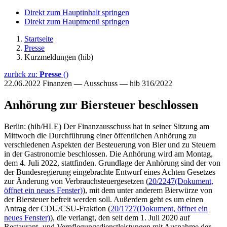
Direkt zum Hauptinhalt springen
Direkt zum Hauptmenü springen
Startseite
Presse
Kurzmeldungen (hib)
zurück zu:
Presse
()
22.06.2022
Finanzen — Ausschuss — hib 316/2022
Anhörung zur Biersteuer beschlossen
Berlin: (hib/HLE) Der Finanzausschuss hat in seiner Sitzung am
Mittwoch die Durchführung einer öffentlichen Anhörung zu
verschiedenen Aspekten der Besteuerung von Bier und zu Steuern
in der Gastronomie beschlossen. Die Anhörung wird am Montag,
dem 4. Juli 2022, stattfinden. Grundlage der Anhörung sind der von
der Bundesregierung eingebrachte Entwurf eines Achten Gesetzes
zur Änderung von Verbrauchsteuergesetzen (
20/2247
(Dokument,
öffnet ein neues Fenster)
), mit dem unter anderem Bierwürze von
der Biersteuer befreit werden soll. Außerdem geht es um einen
Antrag der CDU/CSU-Fraktion (
20/1727
(Dokument, öffnet ein
neues Fenster)
), die verlangt, den seit dem 1. Juli 2020 auf
Restaurant- und Verpflegungsdienstleistungen mit Ausnahme der