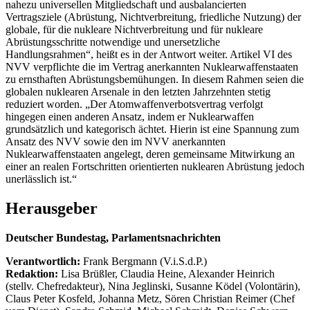
nahezu universellen Mitgliedschaft und ausbalancierten
Vertragsziele (Abrüstung, Nichtverbreitung, friedliche Nutzung) der
globale, für die nukleare Nichtverbreitung und für nukleare
Abrüstungsschritte notwendige und unersetzliche
Handlungsrahmen“, heißt es in der Antwort weiter. Artikel VI des
NVV verpflichte die im Vertrag anerkannten Nuklearwaffenstaaten
zu ernsthaften Abrüstungsbemühungen. In diesem Rahmen seien die
globalen nuklearen Arsenale in den letzten Jahrzehnten stetig
reduziert worden. „Der Atomwaffenverbotsvertrag verfolgt
hingegen einen anderen Ansatz, indem er Nuklearwaffen
grundsätzlich und kategorisch ächtet. Hierin ist eine Spannung zum
Ansatz des NVV sowie den im NVV anerkannten
Nuklearwaffenstaaten angelegt, deren gemeinsame Mitwirkung an
einer an realen Fortschritten orientierten nuklearen Abrüstung jedoch
unerlässlich ist.“
Herausgeber
Deutscher Bundestag, Parlamentsnachrichten
Verantwortlich:
Frank Bergmann (V.i.S.d.P.)
Redaktion:
Lisa Brüßler, Claudia Heine, Alexander Heinrich
(stellv. Chefredakteur), Nina Jeglinski,
Susanne Ködel (Volontärin),
Claus Peter Kosfeld, Johanna Metz, Sören Christian Reimer (Chef