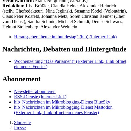
Verantwortlich:
Frank Bergmann (V.i.S.d.P.)
Redaktion:
Lisa Brüßler, Claudia Heine, Alexander Heinrich
(stellv. Chefredakteur), Nina Jeglinski,
Susanne Ködel (Volontärin),
Claus Peter Kosfeld, Johanna Metz, Sören Christian Reimer (Chef
vom Dienst), Sandra Schmid, Michael Schmidt, Denise Schwarz,
Helmut Stoltenberg, Alexander Weinlein
Herausgeber "heute im bundestag" (hib)
(Interner Link)
Nachrichten, Debatten und Hintergründe
Wochenzeitung "Das Parlament"
(Externer Link, Link öffnet
ein neues Fenster)
Abonnement
Newsletter abonnieren
RSS-Dienste
(Interner Link)
hib_Nachrichten im Mikroblogging-Dienst BlueSky
hib_Nachrichten im Mikroblogging-Dienst Mastodon
(Externer Link, Link öffnet ein neues Fenster)
Startseite
Presse