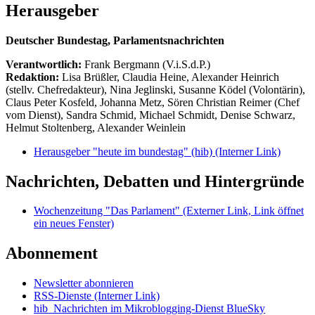
Herausgeber
Deutscher Bundestag, Parlamentsnachrichten
Verantwortlich:
Frank Bergmann (V.i.S.d.P.)
Redaktion:
Lisa Brüßler, Claudia Heine, Alexander Heinrich
(stellv. Chefredakteur), Nina Jeglinski,
Susanne Ködel (Volontärin),
Claus Peter Kosfeld, Johanna Metz, Sören Christian Reimer (Chef
vom Dienst), Sandra Schmid, Michael Schmidt, Denise Schwarz,
Helmut Stoltenberg, Alexander Weinlein
Herausgeber "heute im bundestag" (hib)
(Interner Link)
Nachrichten, Debatten und Hintergründe
Wochenzeitung "Das Parlament"
(Externer Link, Link öffnet
ein neues Fenster)
Abonnement
Newsletter abonnieren
RSS-Dienste
(Interner Link)
hib_Nachrichten im Mikroblogging-Dienst BlueSky