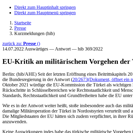
Direkt zum Hauptinhalt springen
Direkt zum Hauptmenü springen
Startseite
Presse
Kurzmeldungen (hib)
zurück zu:
Presse
()
14.07.2022
Auswärtiges — Antwort — hib 369/2022
EU-Kritik an militärischem Vorgehen der 
Berlin: (hib/AHE) Seit der letzten Eröffnung eines Beitrittskapitel
die Bundesregierung in der Antwort (
20/2673
(Dokument, öffnet ein n
Oktober 2021 würdige die EU-Kommission die Türkei als wichtigen Par
Rückschritte in Schlüsselbereichen wie Rechtsstaatlichkeit und Mensc
Standards, Rechtsstaatlichkeit und Grundfreiheiten habe die EU unter
Wie es in der Antwort weiter heißt, stoße insbesondere auch das mil
damalige Militäroperation der Türkei in Nordostsyrien verurteilt un
Die Mitgliedstaaten der EU hätten sich zudem verpflichtet, in ihrer R
anzuwenden.
Keine Auswirkungen indes habe das türkische militärische Vorgehen i