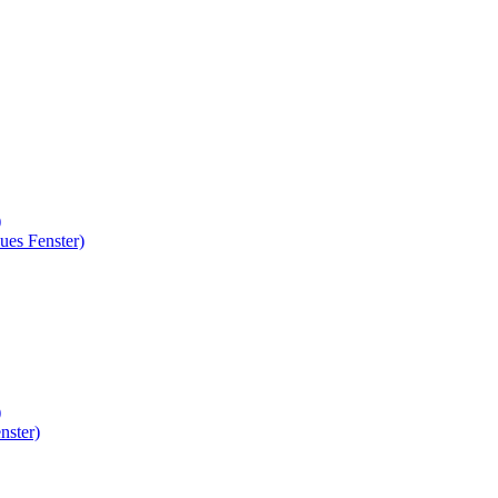
)
ues Fenster)
)
nster)