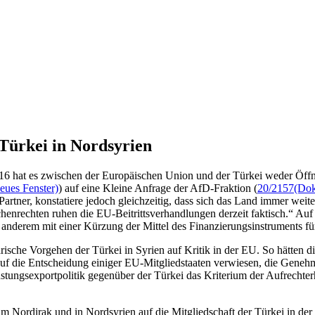
Türkei in Nordsyrien
s 2016 hat es zwischen der Europäischen Union und der Türkei weder Öff
eues Fenster)
) auf eine Kleine Anfrage der AfD-Fraktion (
20/2157
(Dok
tner, konstatiere jedoch gleichzeitig, dass sich das Land immer weite
henrechten ruhen die EU-Beitrittsverhandlungen derzeit faktisch.“ Auf
 anderem mit einer Kürzung der Mittel des Finanzierungsinstruments für
itärische Vorgehen der Türkei in Syrien auf Kritik in der EU. So hätt
d auf die Entscheidung einiger EU-Mitgliedstaaten verwiesen, die Geneh
üstungsexportpolitik gegenüber der Türkei das Kriterium der Aufrechterh
m Nordirak und in Nordsyrien auf die Mitgliedschaft der Türkei in der