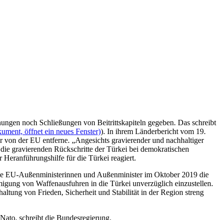
nungen noch Schließungen von Beitrittskapiteln gegeben. Das schreibt
ument, öffnet ein neues Fenster)
). In ihrem Länderbericht vom 19.
r von der EU entferne. „Angesichts gravierender und nachhaltiger
 die gravierenden Rückschritte der Türkei bei demokratischen
 Heranführungshilfe für die Türkei reagiert.
en die EU-Außenministerinnen und Außenminister im Oktober 2019 die
migung von Waffenausfuhren in die Türkei unverzüglich einzustellen.
altung von Frieden, Sicherheit und Stabilität in der Region streng
 Nato, schreibt die Bundesregierung.