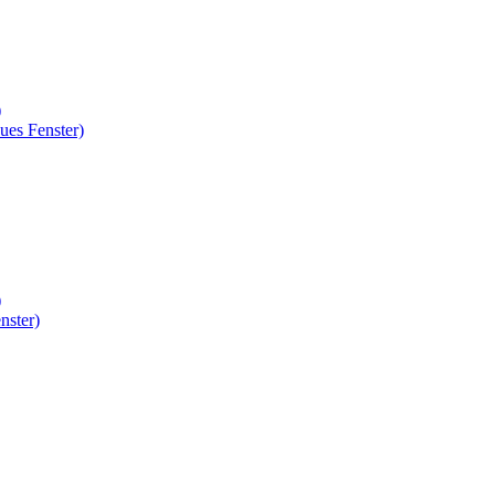
)
ues Fenster)
)
nster)