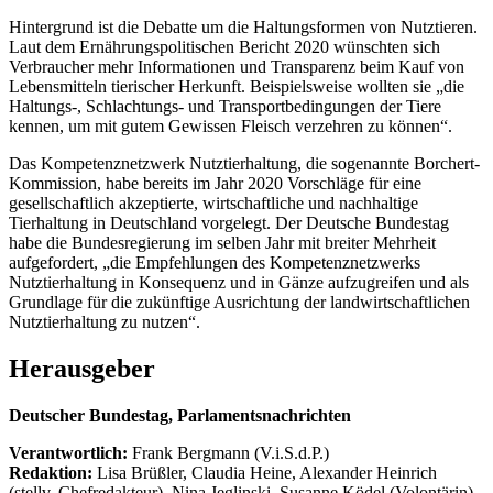
Hintergrund ist die Debatte um die Haltungsformen von Nutztieren.
Laut dem Ernährungspolitischen Bericht 2020 wünschten sich
Verbraucher mehr Informationen und Transparenz beim Kauf von
Lebensmitteln tierischer Herkunft. Beispielsweise wollten sie „die
Haltungs-, Schlachtungs- und Transportbedingungen der Tiere
kennen, um mit gutem Gewissen Fleisch verzehren zu können“.
Das Kompetenznetzwerk Nutztierhaltung, die sogenannte Borchert-
Kommission, habe bereits im Jahr 2020 Vorschläge für eine
gesellschaftlich akzeptierte, wirtschaftliche und nachhaltige
Tierhaltung in Deutschland vorgelegt. Der Deutsche Bundestag
habe die Bundesregierung im selben Jahr mit breiter Mehrheit
aufgefordert, „die Empfehlungen des Kompetenznetzwerks
Nutztierhaltung in Konsequenz und in Gänze aufzugreifen und als
Grundlage für die zukünftige Ausrichtung der landwirtschaftlichen
Nutztierhaltung zu nutzen“.
Herausgeber
Deutscher Bundestag, Parlamentsnachrichten
Verantwortlich:
Frank Bergmann (V.i.S.d.P.)
Redaktion:
Lisa Brüßler, Claudia Heine, Alexander Heinrich
(stellv. Chefredakteur), Nina Jeglinski,
Susanne Ködel (Volontärin),