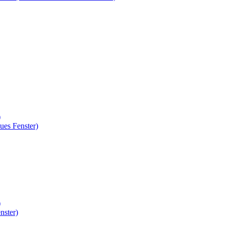
)
ues Fenster)
)
nster)