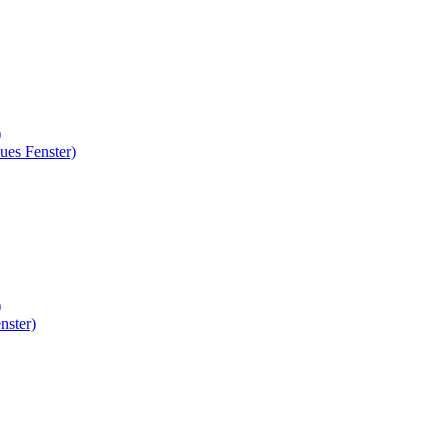
)
ues Fenster)
)
nster)