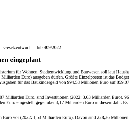
 Gesetzentwurf — hib 409/2022
en eingeplant
sterium für Wohnen, Stadtentwicklung und Bauwesen soll laut Hausha
Milliarden Euro) ausgeben dürfen. Größte Einzelposten ist das Budget 
Ausgaben für das Baukindergeld von 994,58 Millionen Euro auf 859,07
,87 Milliarden Euro, sind Investitionen (2022: 3,63 Milliarden Euro)
en Euro eingestellt gegenüber 3,17 Milliarden Euro in diesem Jahr. E
n Euro vor (2022: 1,53 Milliarden Euro). Davon sind 228,36 Millionen