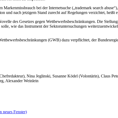
m Markenmissbrauch bei der Internetsuche („trademark search abuse“)
ion und nach jetzigem Stand zurecht auf Regelungen verzichtet, heißt
 Novelle des Gesetzes gegen Wettbewerbsbeschränkungen. Die Stellungn
solle, wie das Instrument der Sektoruntersuchungen weiterzuentwicke
ettbewerbsbeschränkungen (GWB) dazu verpflichtet, der Bundesregier
 Chefredakteur), Nina Jeglinski,
Susanne Ködel (Volontärin),
Claus Pet
rg, Alexander Weinlein
n neues Fenster)