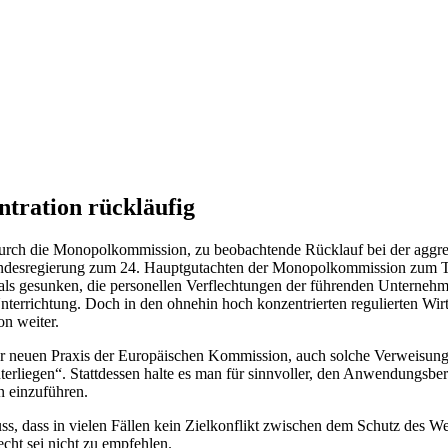
ration rückläufig
urch die Monopolkommission, zu beobachtende Rücklauf bei der aggregi
ndesregierung zum 24. Hauptgutachten der Monopolkommission zum T
ls gesunken, die personellen Verflechtungen der führenden Unternehme
Unterrichtung. Doch in den ohnehin hoch konzentrierten regulierten Wirt
n weiter.
er neuen Praxis der Europäischen Kommission, auch solche Verweisun
terliegen“. Stattdessen halte es man für sinnvoller, den Anwendungsbe
n einzuführen.
dass in vielen Fällen kein Zielkonflikt zwischen dem Schutz des Wet
cht sei nicht zu empfehlen.