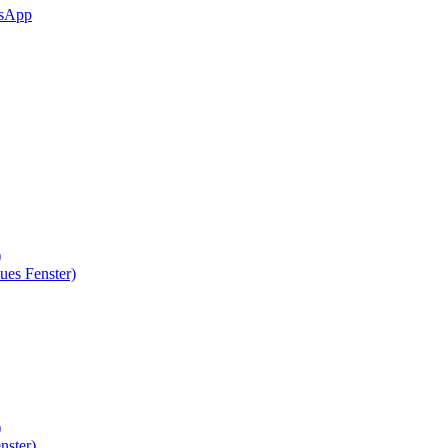
sApp
)
ues Fenster)
)
nster)