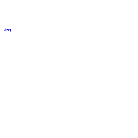
)
nster)