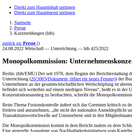
Direkt zum Hauptinhalt springen
Direkt zum Hauptmenü springen
Startseite
Presse
Kurzmeldungen (hib)
zurück zu:
Presse
()
24.08.2022
Wirtschaft — Unterrichtung — hib 425/2022
Monopolkommission: Unternehmenskonzent
Berlin: (hib/EMU) Der seit 1978, dem Beginn der Berichterstattung d
Unterrichtung (
20/3065
(Dokument, öffnet ein neues Fenster)
) der Bu
Unternehmen an der gesamtwirtschaftlichen Wertschöpfung ist aberma
befindet sich weiterhin auf einem niedrigen Niveau“, heißt es in der 
Konzentrationsanstieg zu beobachten, schreibt die Monopolkommissio
Beim Thema Fusionskontrolle äußert sich das Gremium kritisch zu d
fördern und anzunehmen, „die nicht der nationalen Anmeldepflicht un
Transaktionswertschwelle auf Unionsebene und in den Mitgliedstaate
Die Monopolkommission kommt in dem Bericht zudem zu dem Schluss, 
Eine generelle Ausnahme von Nachhaltigkeitsinitiativen vom Kartellre